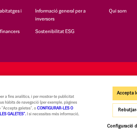
abitatges i
Informació general per a
Qui som
inversors
 financers
Sostenibilitat ESG
Accepta l
r a fins analítics, i per mostrar-te publicitat
teus hàbits de navegació (per exemple, pàgines
tó "Accepta galetes", o
CONFIGURAR-LES O
Rebutjar
LES GALETES".
I si necessites més informació,
Codi de Bones Pràctiques
Informació legal i seguretat
Política de privadesa i cook
Configuració d