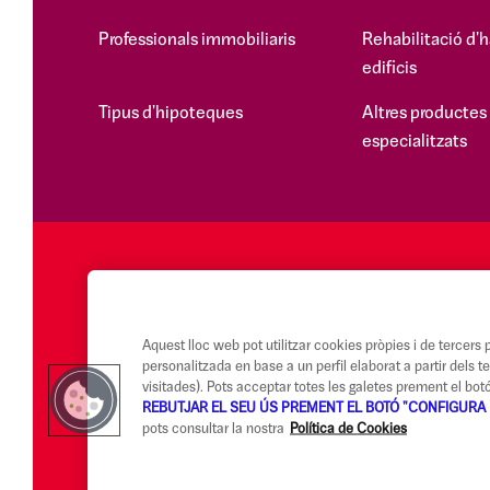
Professionals immobiliaris
Rehabilitació d'h
edificis
Tipus d'hipoteques
Altres productes
especialitzats
Aquest lloc web pot utilitzar cookies pròpies i de tercers pe
personalitzada en base a un perfil elaborat a partir dels 
visitades). Pots acceptar totes les galetes prement el bo
REBUTJAR EL SEU ÚS PREMENT EL BOTÓ "CONFIGURA 
pots consultar la nostra
Política de Cookies
Avís legal i Condicions d'ús
Canal Alerta Ètica
Reclamacions