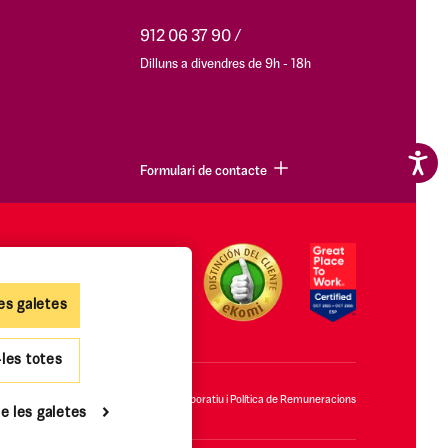
912 06 37 90
Dilluns a divendres de 9h - 18h
Formulari de contacte
es galetes
-les totes
ies
Accessibilitat
Govern Corporatiu i Política de Remuneracions
e les galetes