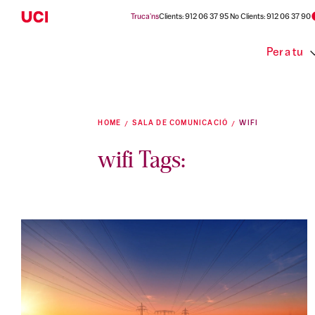
Truca'ns
Clients: 912 06 37 95 No Clients: 912 06 37 90
Per a tu
HOME
SALA DE COMUNICACIÓ
WIFI
wifi Tags: