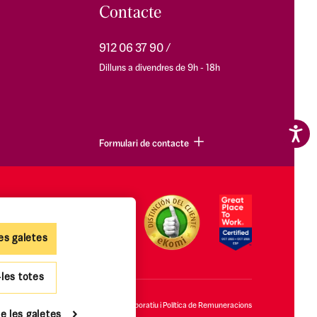
Contacte
912 06 37 90
Dilluns a divendres de 9h - 18h
Formulari de contacte
es galetes
-les totes
ies
Accessibilitat
Govern Corporatiu i Política de Remuneracions
e les galetes