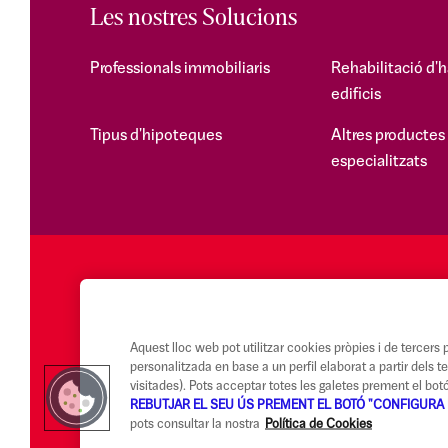
Les nostres Solucions
Professionals immobiliaris
Rehabilitació d'h
edificis
Tipus d'hipoteques
Altres productes
especialitzats
Aquest lloc web pot utilitzar cookies pròpies i de tercers pe
personalitzada en base a un perfil elaborat a partir dels 
visitades). Pots acceptar totes les galetes prement el bo
REBUTJAR EL SEU ÚS PREMENT EL BOTÓ "CONFIGURA 
pots consultar la nostra
Política de Cookies
Avís legal i Condicions d'ús
Canal Alerta Ètica
Reclamacions