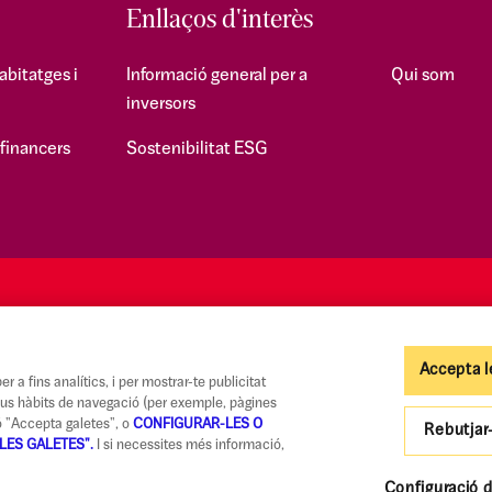
Enllaços d'interès
abitatges i
Informació general per a
Qui som
inversors
 financers
Sostenibilitat ESG
Accepta l
r a fins analítics, i per mostrar-te publicitat
teus hàbits de navegació (per exemple, pàgines
tó "Accepta galetes", o
CONFIGURAR-LES O
Rebutjar
LES GALETES".
I si necessites més informació,
Codi de Bones Pràctiques
Informació legal i seguretat
Política de privadesa i cook
Configuració d