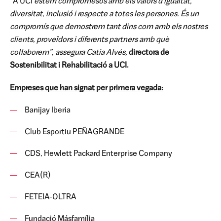
“A UCI
estem compromesos amb els valors d'igualtat,
diversitat, inclusió i respecte a totes les persones. És un
compromís que demostrem tant dins com amb els nostres
clients, proveïdors i diferents partners amb què
col·laborem”, assegura Catia Alvés,
directora de
Sostenibilitat i Rehabilitació a UCI.
Empreses que han signat per primera vegada:
Banijay Iberia
Club Esportiu PEÑAGRANDE
CDS, Hewlett Packard Enterprise Company
CEA(R)
FETEIA-OLTRA
Fundació Másfamília