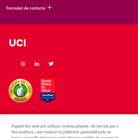
Formulari de contacte
Aquest lloc web pot utilitzar cookies pròpies i de tercers per a
Avís legal i Condicions d'ús
fins analítics, i per mostrar-te publicitat personalitzada en