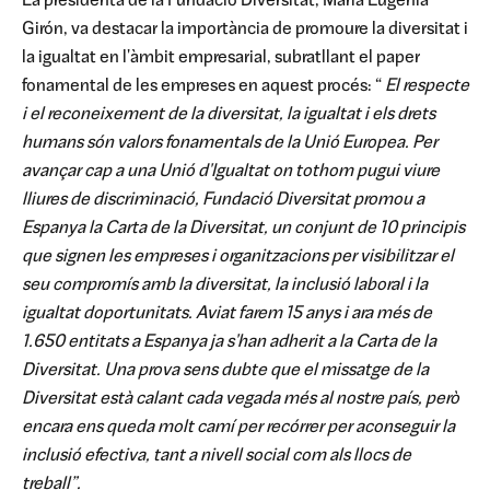
La presidenta de la Fundació Diversitat, María Eugenia
Girón, va destacar la importància de promoure la diversitat i
la igualtat en l'àmbit empresarial, subratllant el paper
fonamental de les empreses en aquest procés: “
El respecte
i el reconeixement de la diversitat, la igualtat i els drets
humans són valors fonamentals de la Unió Europea. Per
avançar cap a una Unió d'Igualtat on tothom pugui viure
lliures de discriminació, Fundació Diversitat promou a
Espanya la Carta de la Diversitat, un conjunt de 10 principis
que signen les empreses i organitzacions per visibilitzar el
seu compromís amb la diversitat, la inclusió laboral i la
igualtat doportunitats. Aviat farem 15 anys i ara més de
1.650 entitats a Espanya ja s'han adherit a la Carta de la
Diversitat. Una prova sens dubte que el missatge de la
Diversitat està calant cada vegada més al nostre país, però
encara ens queda molt camí per recórrer per aconseguir la
inclusió efectiva, tant a nivell social com als llocs de
treball”.