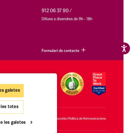
912 06 37 90
Dilluns a divendres de 9h - 18h
Formulari de contacte
es galetes
-les totes
ies
Accessibilitat
Govern Corporatiu i Política de Remuneracions
e les galetes