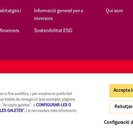
abitatges i
Informació general per a
Qui som
inversors
 financers
Sostenibilitat ESG
Accepta l
r a fins analítics, i per mostrar-te publicitat
teus hàbits de navegació (per exemple, pàgines
tó "Accepta galetes", o
CONFIGURAR-LES O
Rebutjar
LES GALETES".
I si necessites més informació,
Codi de Bones Pràctiques
Informació legal i seguretat
Política de privadesa i cook
Configuració d