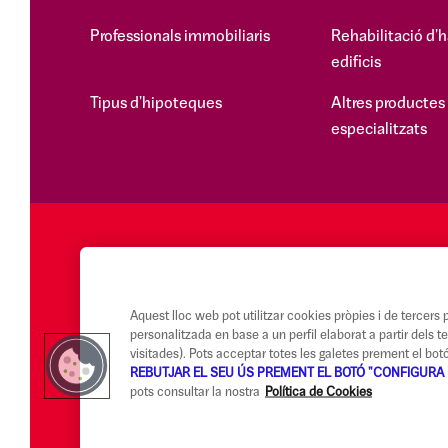
Professionals immobiliaris
Rehabilitació d'h
edificis
Tipus d'hipoteques
Altres productes
especialitzats
Aquest lloc web pot utilitzar cookies pròpies i de tercers pe
personalitzada en base a un perfil elaborat a partir dels 
visitades). Pots acceptar totes les galetes prement el bo
REBUTJAR EL SEU ÚS PREMENT EL BOTÓ "CONFIGURA 
pots consultar la nostra
Política de Cookies
Avís legal i Condicions d'ús
Canal Alerta Ètica
Reclamacions