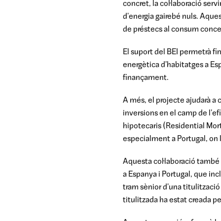
concret, la col·laboració ser
d'energia gairebé nuls. Aque
de préstecs al consum conce
El suport del BEI permetrà fi
energètica d'habitatges a Espa
finançament.
A més, el projecte ajudarà a 
inversions en el camp de l'ef
hipotecaris (Residential Mort
especialment a Portugal, on 
Aquesta col·laboració també 
a Espanya i Portugal, que incl
tram sènior d'una titulitzaci
titulitzada ha estat creada p