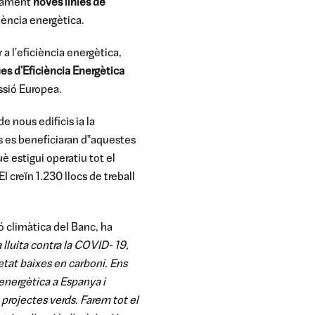
ivament
noves línies de
iència energètica.
a l'eficiència energètica,
es d'Eficiència Energètica
ssió Europea.
 nous edificis ia la
s es beneficiaran d‟aquestes
è estigui operatiu tot el
 creïn 1.230 llocs de treball
ó climàtica del Banc, ha
 lluita contra la COVID- 19,
etat baixes en carboni. Ens
energètica a Espanya i
projectes verds. Farem tot el