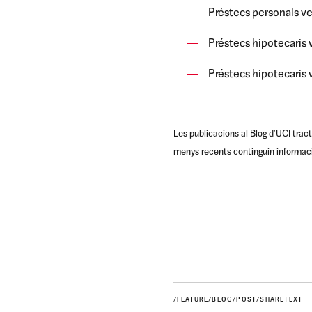
Préstecs personals ver
Préstecs hipotecaris v
Préstecs hipotecaris v
Les publicacions al Blog d'UCI tract
menys recents continguin informaci 
/FEATURE/BLOG/POST/SHARETEXT