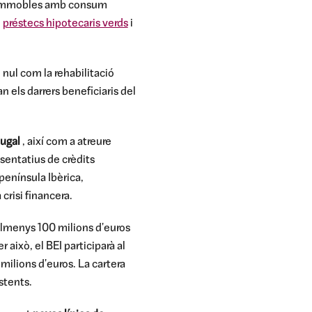
ó d'immobles amb consum
e
préstecs hipotecaris verds
i
 nul com la rehabilitació
n els darrers beneficiaris del
tugal
, així com a atreure
esentatius de crèdits
península Ibèrica,
crisi financera.
almenys 100 milions d'euros
 això, el BEI participarà al
milions d'euros. La cartera
stents.