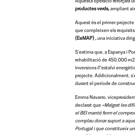
Aquesta operació reforçarà la
productes verds,
ampliant aix
Aquest és el primer projecte 
que compleixen els requisits
(EeMAP) ,
una iniciativa dir
S'estima que, a Espanya i Por
rehabilitació de 450.000 m2 
inversions il‟estalvi energèt
projecte. Addicionalment, s'e
durant el període de constru
Emma Navarro, vicepresidenta 
declarat que
«Malgrat les dif
el BEI manté ferm el comprom
complau donar suport a aques
Portugal i que constitueix u