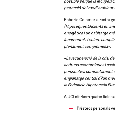
possible perquè la recuperaci
protecció del medi ambient.
Roberto Colomer, director ge
(Hipoteques Eficients en Ene
energètica i un habitatge més 
fonamental si volem complir 
plenament compromesa».
«La recuperació de la crisi 
actituds econòmiques i social
perspectiva completament dif
engranatge central d?un meca
la Federació Hipotecària Eur
A UCI oferirem quatre línies 
Préstecs personals ver