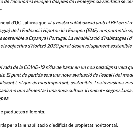
ó de l'economia europea després de l'emergència sanitària se centri
»
neral d'UCI, afirma que
«La nostra col·laboració amb el BEI en el 
rgia) de la Federació Hipotecària Europea (EMF) ens permetrà seg
sostenible a Espanya i Portugal. La rehabilitació d'habitatges i d'a
els objectius d'Horitzó 2030 per al desenvolupament sostenible 
derivada de la COVID-19 s?ha de basar en un nou paradigma verd q
s. El punt de partida serà una nova avaluació de l'espai i del med
erent i, el que és més important, sostenible. Les inversions verd
nisme que alimentarà una nova cultura al mercat» segons Luca Be
opea.
de productes diferents:
ds per a la rehabilitació d'edificis de propietat horitzontal.