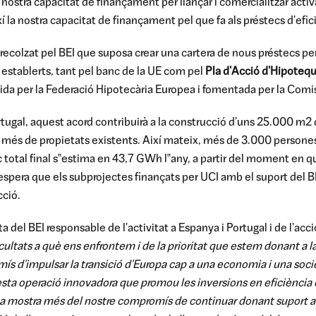
 nostra capacitat de finançament per llançar i comercialitzar act
í la nostra capacitat de finançament pel que fa als préstecs d'efic
recolzat pel BEI que suposa crear una cartera de nous préstecs per 
 establerts, tant pel banc de la UE com pel
Pla d'Acció d'Hipotequ
igida per la Federació Hipotecària Europea i fomentada per la Comi
tugal, aquest acord contribuirà a la construcció d'uns 25.000 m2 de
més de propietats existents. Així mateix, més de 3.000 persone
ic total final s‟estima en 43,7 GWh l‟any, a partir del moment en qu
spera que els subprojectes finançats per UCI amb el suport del BEI
cció.
del BEI responsable de l'activitat a Espanya i Portugal i de l'acci
icultats a què ens enfrontem i de la prioritat que estem donant a la
ís d'impulsar la transició d'Europa cap a una economia i una soci
ta operació innovadora que promou les inversions en eficiència 
na mostra més del nostre compromís de continuar donant suport a 