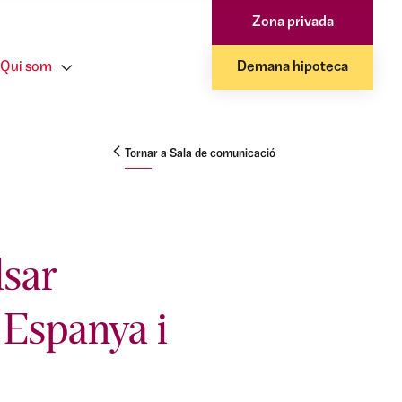
Zona privada
Qui som
Demana hipoteca
Tornar a Sala de comunicació
lsar
a Espanya i