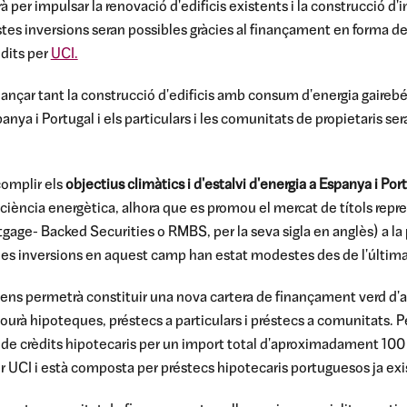
virà per impulsar la renovació d'edificis existents i la construcci
stes inversions seran possibles gràcies al finançament en forma d
dits per
UCI.
nançar tant la construcció d'edificis amb consum d'energia gairebé
nya i Portugal i els particulars i les comunitats de propietaris sera
complir els
objectius climàtics i d'estalvi d'energia a Espanya i Por
iciència energètica, alhora que es promou el mercat de títols repr
gage- Backed Securities o RMBS, per la seva sigla en anglès) a la 
les inversions en aquest camp han estat modestes des de l'última 
ens permetrà constituir una nova cartera de finançament verd d'
ourà hipoteques, préstecs a particulars i préstecs a comunitats. Per
ó de crèdits hipotecaris per un import total d'aproximadament 100 
er UCI i està composta per préstecs hipotecaris portuguesos ja exi