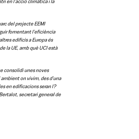
 en l'acció climàtica i la
marc del projecte EEMI
uir fomentant l'eficiència
ltres edificis a Europa és
de la UE, amb què UCI està
ue consolidi unes noves
i ambient on vivim, des d'una
es en edificacions seran l?
rtalot, secretari general de