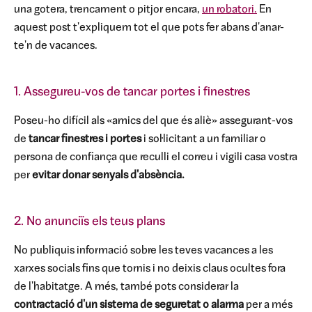
una gotera, trencament o pitjor encara,
un robatori.
En
aquest post t'expliquem tot el que pots fer abans d'anar-
te'n de vacances.
1. Assegureu-vos de tancar portes i finestres
Poseu-ho difícil als «amics del que és aliè» assegurant-vos
de
tancar finestres i portes
i sol·licitant a un familiar o
persona de confiança que reculli el correu i vigili casa vostra
per
evitar donar senyals d'absència.
2. No anunciïs els teus plans
No publiquis informació sobre les teves vacances a les
xarxes socials fins que tornis i no deixis claus ocultes fora
de l'habitatge. A més, també pots considerar la
contractació d'un sistema de seguretat o alarma
per a més