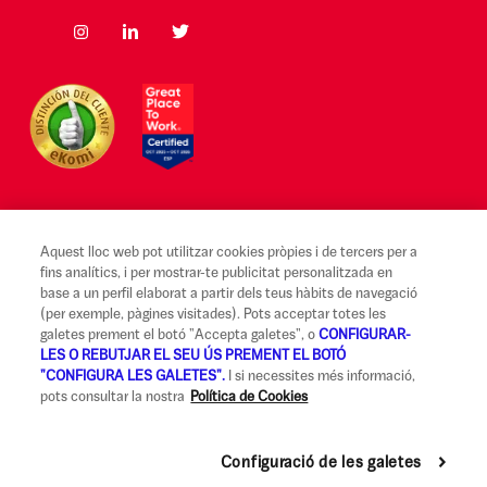
Aquest lloc web pot utilitzar cookies pròpies i de tercers per a
Avís legal i Condicions d'ús
fins analítics, i per mostrar-te publicitat personalitzada en
base a un perfil elaborat a partir dels teus hàbits de navegació
Canal Alerta Ètica
(per exemple, pàgines visitades). Pots acceptar totes les
galetes prement el botó "Accepta galetes", o
CONFIGURAR-
Reclamacions
LES O REBUTJAR EL SEU ÚS PREMENT EL BOTÓ
"CONFIGURA LES GALETES".
I si necessites més informació,
Codi de Bones Pràctiques
pots consultar la nostra
Política de Cookies
Informació legal i seguretat
Política de privadesa i cookies
Configuració de les galetes