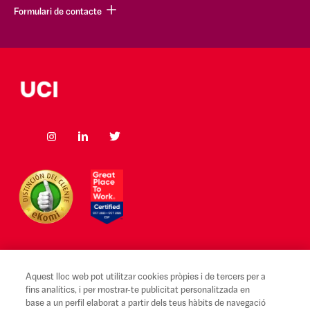
Formulari de contacte
Aquest lloc web pot utilitzar cookies pròpies i de tercers per a
Avís legal i Condicions d'ús
fins analítics, i per mostrar-te publicitat personalitzada en
base a un perfil elaborat a partir dels teus hàbits de navegació