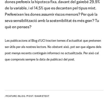
dones prefereix la hipoteca fixa, davant del gairebé 29,9%
de la variable, i el 14,5% que es decanten pel tipus mixt.
Prefereixen les dones assumir riscos menors? Per què la
seva sensibilització amb la sostenibilitat és més gran? Tu
què en penses?
Les publicacions al Blog d'UCI tracten temes d'actualitat que pretenen
ser útils per als nostres lectors. No obstant això, pot ser que alguns dels
post menys recents continguin informaci no actualitzada. Per això cal
que comprovis sempre la data de publicaci del post.
/FEATURE/BLOG/POST/SHARETEXT