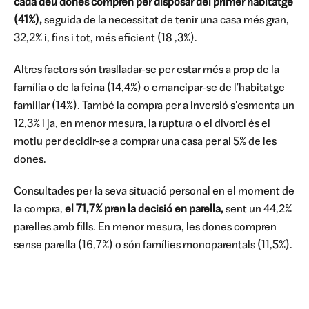
cada deu dones compren per disposar del primer habitatge
(41%),
seguida de la necessitat de tenir una casa més gran,
32,2% i, fins i tot, més eficient (18 ,3%).
Altres factors són traslladar-se per estar més a prop de la
família o de la feina (14,4%) o emancipar-se de l'habitatge
familiar (14%). També la compra per a inversió s'esmenta un
12,3% i ja, en menor mesura, la ruptura o el divorci és el
motiu per decidir-se a comprar una casa per al 5% de les
dones.
Consultades per la seva situació personal en el moment de
la compra,
el 71,7% pren la decisió en parella,
sent un 44,2%
parelles amb fills. En menor mesura, les dones compren
sense parella (16,7%) o són famílies monoparentals (11,5%).