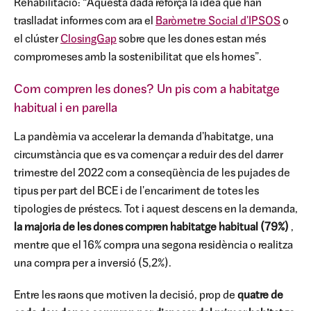
Rehabilitació: “Aquesta dada reforça la idea que han
traslladat informes com ara el
Baròmetre Social d'IPSOS
o
el clúster
ClosingGap
sobre que les dones estan més
compromeses amb la sostenibilitat que els homes”.
Com compren les dones? Un pis com a habitatge
habitual i en parella
La pandèmia va accelerar la demanda d'habitatge, una
circumstància que es va començar a reduir des del darrer
trimestre del 2022 com a conseqüència de les pujades de
tipus per part del BCE i de l'encariment de totes les
tipologies de préstecs. Tot i aquest descens en la demanda,
la majoria de les dones compren habitatge habitual (79%)
,
mentre que el 16% compra una segona residència o realitza
una compra per a inversió (5,2%).
Entre les raons que motiven la decisió, prop de
quatre de