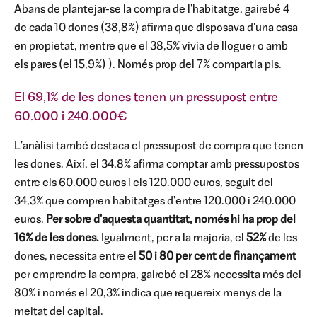
Abans de plantejar-se la compra de l'habitatge, gairebé 4
de cada 10 dones (38,8%) afirma que disposava d'una casa
en propietat, mentre que el 38,5% vivia de lloguer o amb
els pares (el 15,9%) ). Només prop del 7% compartia pis.
El 69,1% de les dones tenen un pressupost entre
60.000 i 240.000€
L'anàlisi també destaca el pressupost de compra que tenen
les dones. Així, el 34,8% afirma comptar amb pressupostos
entre els 60.000 euros i els 120.000 euros, seguit del
34,3% que compren habitatges d'entre 120.000 i 240.000
euros.
Per sobre d'aquesta quantitat, només hi ha prop del
16% de les dones.
Igualment, per a la majoria, el
52%
de les
dones, necessita entre el
50 i 80 per cent de finançament
per emprendre la compra, gairebé el 28% necessita més del
80% i només el 20,3% indica que requereix menys de la
meitat del capital.