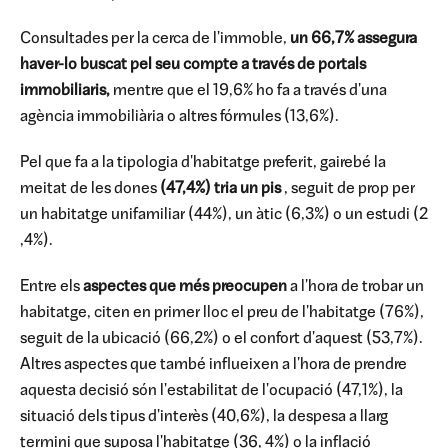
Consultades per la cerca de l'immoble,
un 66,7% assegura
haver-lo buscat pel seu compte a través de portals
immobiliaris,
mentre que el 19,6% ho fa a través d'una
agència immobiliària o altres fórmules (13,6%).
Pel que fa a la tipologia d'habitatge preferit, gairebé la
meitat de les dones
(47,4%) tria un pis
, seguit de prop per
un habitatge unifamiliar (44%), un àtic (6,3%) o un estudi (2
,4%).
Entre els
aspectes que més preocupen
a l'hora de trobar un
habitatge, citen en primer lloc el preu de l'habitatge (76%),
seguit de la ubicació (66,2%) o el confort d'aquest (53,7%).
Altres aspectes que també influeixen a l'hora de prendre
aquesta decisió són l'estabilitat de l'ocupació (47,1%), la
situació dels tipus d'interès (40,6%), la despesa a llarg
termini que suposa l'habitatge (36, 4%) o la inflació