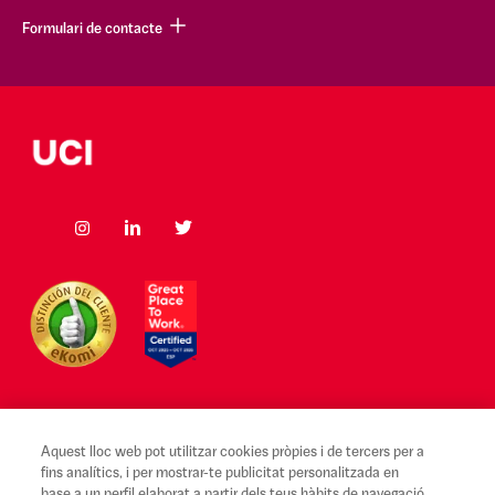
Formulari de contacte
Aquest lloc web pot utilitzar cookies pròpies i de tercers per a
Avís legal i Condicions d'ús
fins analítics, i per mostrar-te publicitat personalitzada en
base a un perfil elaborat a partir dels teus hàbits de navegació