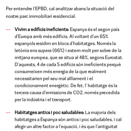
Per entendre l'EPBD, cal analitzar abans la situació del
nostre parc immobiliari residencial.
Vivim a edificis ineficients:
Espanya és el segon país
d'Europa amb més edificis. Al voltant d'un 65%
espanyols
residim en blocs d'habitatges. Només la
letònia ens supera (66%) i estem molt per sobre de la
mitjana
europea, que se situa al 48%, segons Eurostat.
D'aquests, 4 de cada 5 edificis són ineficients perquè
consumeixen més energia de la que
realment
necessitarien pel seu mal aïllament i el
condicionament energètic. De fet, l'
habitatge és la
tercera causa d'emissions de CO2, només precedida
per la indústria i el
transport.
Habitatges antics i poc saludables:
La majoria dels
habitatges a Espanya són antics i poc saludables, i cal
afegir
un altre factor a l'equació, i és que l'antiguitat