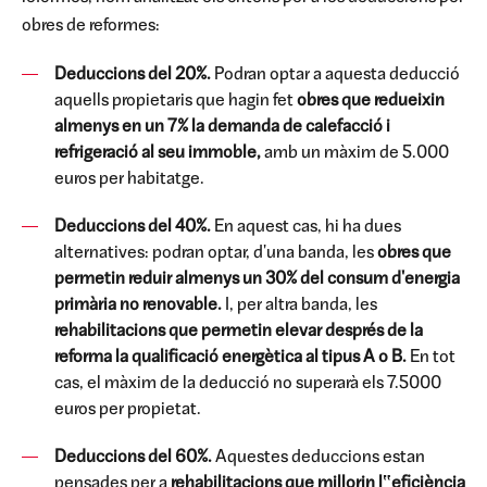
obres de reformes:
Deduccions del 20%.
Podran optar a aquesta deducció
aquells propietaris que hagin fet
obres que redueixin
almenys en un 7% la demanda de calefacció i
refrigeració al seu immoble,
amb un màxim de 5.000
euros per habitatge.
Deduccions del 40%.
En aquest cas, hi ha dues
alternatives: podran optar, d'una banda, les
obres que
permetin reduir almenys un 30% del consum d'energia
primària no renovable.
I, per altra banda, les
rehabilitacions que permetin elevar després de la
reforma la qualificació energètica al tipus A o B.
En tot
cas, el màxim de la deducció no superarà els 7.5000
euros per propietat.
Deduccions del 60%.
Aquestes deduccions estan
pensades per a
rehabilitacions que millorin l‟eficiència