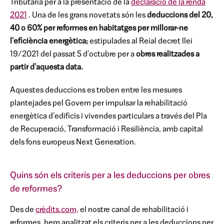
Tributària per a la presentació de la
declaració de la renda
2021
. Una de les grans novetats són les
deduccions del 20,
40 o 60% per reformes en habitatges per millorar-ne
l'eficiència energètica;
estipulades al Reial decret llei
19/2021 del passat 5 d'octubre per a
obres realitzades a
partir d'aquesta data.
Aquestes deduccions es troben entre les mesures
plantejades pel Govern per impulsar la rehabilitació
energètica d'edificis i vivendes particulars a través del Pla
de Recuperació, Transformació i Resiliència, amb capital
dels fons europeus Next Generation.
Quins són els criteris per a les deduccions per obres
de reformes?
Des de
crèdits.com,
el nostre canal de rehabilitació i
reformes, hem analitzat els criteris per a les deduccions per