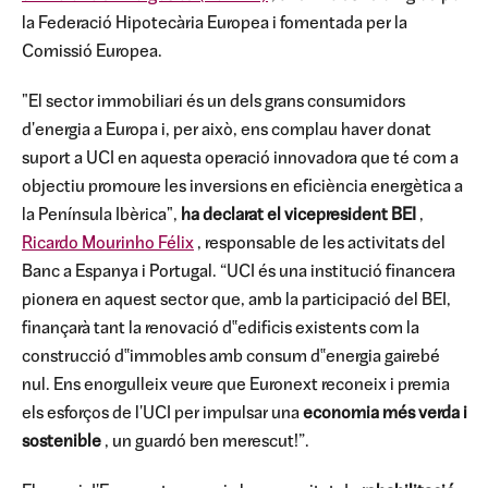
la Federació Hipotecària Europea i fomentada per la
Comissió Europea.
"El sector immobiliari és un dels grans consumidors
d'energia a Europa i, per això, ens complau haver donat
suport a UCI en aquesta operació innovadora que té com a
objectiu promoure les inversions en eficiència energètica a
la Península Ibèrica",
ha declarat el vicepresident BEI
,
Ricardo Mourinho Félix
, responsable de les activitats del
Banc a Espanya i Portugal. “UCI és una institució financera
pionera en aquest sector que, amb la participació del BEI,
finançarà tant la renovació d‟edificis existents com la
construcció d‟immobles amb consum d‟energia gairebé
nul. Ens enorgulleix veure que Euronext reconeix i premia
els esforços de l'UCI per impulsar una
economia més verda i
sostenible
, un guardó ben merescut!”.