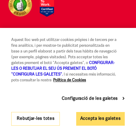
Aquest lloc web pot utilitzar cookies pròpies i de tercers per a
Avís legal i Condicions d'ús
fins analítics, i per mostrar-te publicitat personalitzada en
base a un perfil elaborat a partir dels teus hàbits de navegació
Canal Alerta Ètica
(per exemple, pàgines visitades). Pots acceptar totes les
galetes prement el botó "Accepta galetes", o
CONFIGURAR-
Reclamacions
LES O REBUTJAR EL SEU ÚS PREMENT EL BOTÓ
"CONFIGURA LES GALETES".
I si necessites més informació,
Codi de Bones Pràctiques
pots consultar la nostra
Política de Cookies
Informació legal i seguretat
Política de privadesa i cookies
Configuració de les galetes
Accessibilitat
Rebutjar-les totes
Accepta les galetes
Govern Corporatiu i Política de Remuneracions