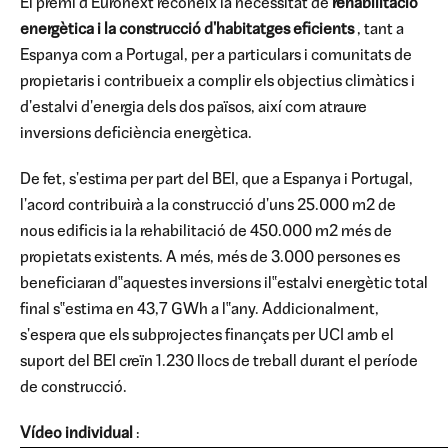
El premi d'Euronext reconeix la necessitat de
rehabilitació
energètica i la construcció d'habitatges eficients
, tant a
Espanya com a Portugal, per a particulars i comunitats de
propietaris i contribueix a complir els objectius climàtics i
d'estalvi d'energia dels dos països, així com atraure
inversions deficiència energètica.
De fet, s'estima per part del BEI, que a Espanya i Portugal,
l'acord contribuirà a la construcció d'uns 25.000 m2 de
nous edificis ia la rehabilitació de 450.000 m2 més de
propietats existents. A més, més de 3.000 persones es
beneficiaran d‟aquestes inversions il‟estalvi energètic total
final s‟estima en 43,7 GWh a l‟any. Addicionalment,
s'espera que els subprojectes finançats per UCI amb el
suport del BEI creïn 1.230 llocs de treball durant el període
de construcció.
Vídeo individual
: