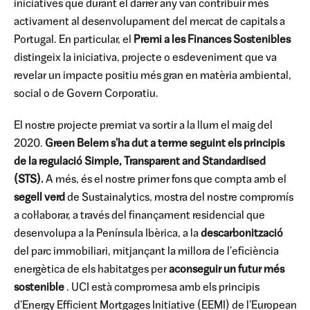
iniciatives que durant el darrer any van contribuir més
activament al desenvolupament del mercat de capitals a
Portugal. En particular, el
Premi a les Finances Sostenibles
distingeix la iniciativa, projecte o esdeveniment que va
revelar un impacte positiu més gran en matèria ambiental,
social o de Govern Corporatiu.
El nostre projecte premiat va sortir a la llum el maig del
2020.
Green Belem s'ha dut a terme seguint els principis
de la regulació Simple, Transparent and Standardised
(STS).
A més, és el nostre primer fons que compta amb el
segell verd
de Sustainalytics, mostra del nostre compromís
a col·laborar, a través del finançament residencial que
desenvolupa a la Península Ibèrica, a la
descarbonització
del parc immobiliari, mitjançant la millora de l'eficiència
energètica de els habitatges per
aconseguir un futur més
sostenible
. UCI està compromesa amb els principis
d'Energy Efficient Mortgages Initiative (EEMI) de l'European