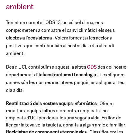
ambient
Tenint en compte l'ODS 13, acció pel clima, ens
comprometem a combatre el canvi climàtic i els seus
efectes a l'ecosistema
. Volem fomentar les accions
positives que contribueixin al nostre dia a dia al medi
ambient.
Des d'UCI, contribuïm a aquest ia altres
ODS
des del nostre
departament d'
infraestructures i tecnologia
. T'expliquem
quines són les nostres iniciatives perquè les apliquis al teu
dia a dia:
Reutilització dels nostres equips informàtics
: Oferim
monitors, equips i altres elements a empleats i no
empleats d'UCI per donar-los una segona vida. En lloc de
llençar la teva vella tauleta, dóna-la a algun amic o familiar.
Reciclatge de components tecnològics
: Classifiquem les