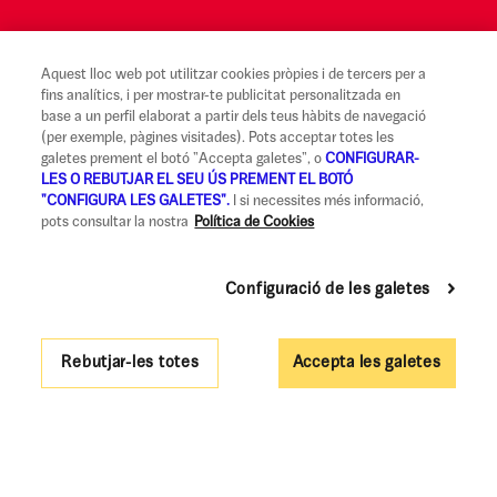
Aquest lloc web pot utilitzar cookies pròpies i de tercers per a
Avís legal i Condicions d'ús
fins analítics, i per mostrar-te publicitat personalitzada en
base a un perfil elaborat a partir dels teus hàbits de navegació
Canal Alerta Ètica
(per exemple, pàgines visitades). Pots acceptar totes les
galetes prement el botó "Accepta galetes", o
CONFIGURAR-
Reclamacions
LES O REBUTJAR EL SEU ÚS PREMENT EL BOTÓ
"CONFIGURA LES GALETES".
I si necessites més informació,
Codi de Bones Pràctiques
pots consultar la nostra
Política de Cookies
Informació legal i seguretat
Configuració de les galetes
Política de privadesa i cookies
Accessibilitat
Rebutjar-les totes
Accepta les galetes
Govern Corporatiu i Política de Remuneracions
© UCI - Unió de Crèdits Immobiliaris S.A. (Tots els drets reservats)