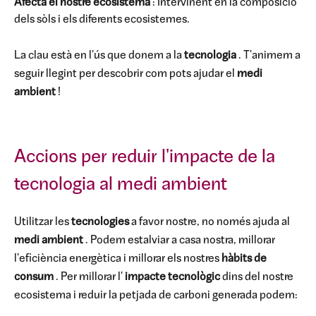
Afecta el nostre ecosistema
: Intervinent en la composició
dels sòls i els diferents ecosistemes.
La clau està en l'ús que donem a la
tecnologia
. T'animem a
seguir llegint per descobrir com pots ajudar el
medi
ambient
!
Accions per reduir l'impacte de la
tecnologia al medi ambient
Utilitzar les
tecnologies
a favor nostre, no només ajuda al
medi ambient
. Podem estalviar a casa nostra, millorar
l'eficiència energètica i millorar els nostres
hàbits de
consum
. Per millorar l'
impacte tecnològic
dins del nostre
ecosistema i reduir la petjada de carboni generada podem: