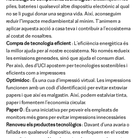
piles, bateries i qualsevol altre dispositiu electrònic al qual
no se li pugui donar una segona vida. Així, aconseguim
reduir l‟impacte mediambiental al mínim. T'animem a
aplicar aquesta acció a casa teva i contribuir a l'ecosistema
al costat de nosaltres.
Compra de tecnologia eficient
: L'eficiència energètica és
la millor ajuda per al nostre ecosistema. No només redueix
les emissions generades, sinó que ajuda el consum diari.
Per això, des d'UCI apostem per tecnologies sostenibles i
eficients com a impressores
Optimidoc
: És una cua d'impressió virtual. Les impressions
funcionen amb un codi d'identificació per evitar extraviar
papers i que així es malgastin. Així, podem estalviar tinta,
paper i fomentem l'economia circular.
Paper 0
: És una iniciativa per proveir els empleats de
monitors més grans per evitar impressions innecessàries
Renoveu els productes tecnològics
: Davant d'una avaria o
fallada en qualsevol dispositiu, ens enfoquem en el vostre