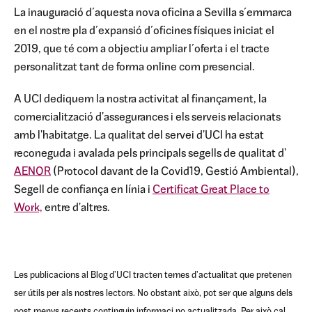
La inauguració d´aquesta nova oficina a Sevilla s´emmarca
en el nostre pla d´expansió d´oficines físiques iniciat el
2019, que té com a objectiu ampliar l´oferta i el tracte
personalitzat tant de forma online com presencial.
A UCI dediquem la nostra activitat al finançament, la
comercialització d'assegurances i els serveis relacionats
amb l'habitatge. La qualitat del servei d'UCI ha estat
reconeguda i avalada pels principals segells de qualitat d'
AENOR
(Protocol davant de la Covid19, Gestió Ambiental),
Segell de confiança en línia i
Certificat Great Place to
Work,
entre d'altres.
Les publicacions al Blog d'UCI tracten temes d'actualitat que pretenen
ser útils per als nostres lectors. No obstant això, pot ser que alguns dels
post menys recents continguin informaci no actualitzada. Per això cal