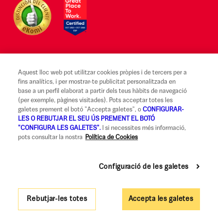
Aquest lloc web pot utilitzar cookies pròpies i de tercers per a
Avís legal i Condicions d'ús
fins analítics, i per mostrar-te publicitat personalitzada en
base a un perfil elaborat a partir dels teus hàbits de navegació
Canal Alerta Ètica
(per exemple, pàgines visitades). Pots acceptar totes les
galetes prement el botó "Accepta galetes", o
CONFIGURAR-
Reclamacions
LES O REBUTJAR EL SEU ÚS PREMENT EL BOTÓ
"CONFIGURA LES GALETES".
I si necessites més informació,
Codi de Bones Pràctiques
pots consultar la nostra
Política de Cookies
Informació legal i seguretat
Configuració de les galetes
Política de privadesa i cookies
Accessibilitat
Rebutjar-les totes
Accepta les galetes
Govern Corporatiu i Política de Remuneracions