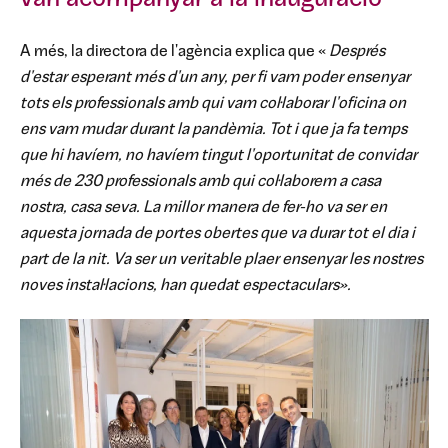
A més, la directora de l'agència explica que «
Després
d'estar esperant més d'un any, per fi vam poder ensenyar
tots els professionals amb qui vam col·laborar l'oficina on
ens vam mudar durant la pandèmia. Tot i que ja fa temps
que hi havíem, no havíem tingut l'oportunitat de convidar
més de 230 professionals amb qui col·laborem a casa
nostra, casa seva. La millor manera de fer-ho va ser en
aquesta jornada de portes obertes que va durar tot el dia i
part de la nit. Va ser un veritable plaer ensenyar les nostres
noves instal·lacions, han quedat espectaculars».