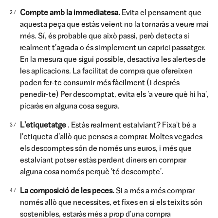
Compte amb la immediatesa.
Evita el pensament que
aquesta peça que estàs veient no la tornaràs a veure mai
més. Sí, és probable que això passi, però detecta si
realment t'agrada o és simplement un caprici passatger.
En la mesura que sigui possible, desactiva les alertes de
les aplicacions. La facilitat de compra que ofereixen
poden fer-te consumir més fàcilment (i després
penedir-te) Per descomptat, evita els 'a veure què hi ha',
picaràs en alguna cosa segura.
L'etiquetatge
. Estàs realment estalviant? Fixa't bé a
l'etiqueta d'allò que penses a comprar. Moltes vegades
els descomptes són de només uns euros, i més que
estalviant potser estàs perdent diners en comprar
alguna cosa només perquè 'té descompte'.
La composició de les peces.
Si a més a més comprar
només allò que necessites, et fixes en si els teixits són
sostenibles, estaràs més a prop d'una compra