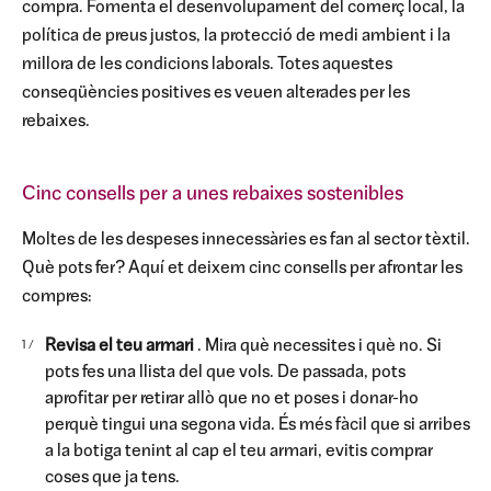
compra. Fomenta el desenvolupament del comerç local, la
política de preus justos, la protecció de medi ambient i la
millora de les condicions laborals. Totes aquestes
conseqüències positives es veuen alterades per les
rebaixes.
Cinc consells per a unes rebaixes sostenibles
Moltes de les despeses innecessàries es fan al sector tèxtil.
Què pots fer? Aquí et deixem cinc consells per afrontar les
compres:
Revisa el teu armari
. Mira què necessites i què no. Si
pots fes una llista del que vols. De passada, pots
aprofitar per retirar allò que no et poses i donar-ho
perquè tingui una segona vida. És més fàcil que si arribes
a la botiga tenint al cap el teu armari, evitis comprar
coses que ja tens.