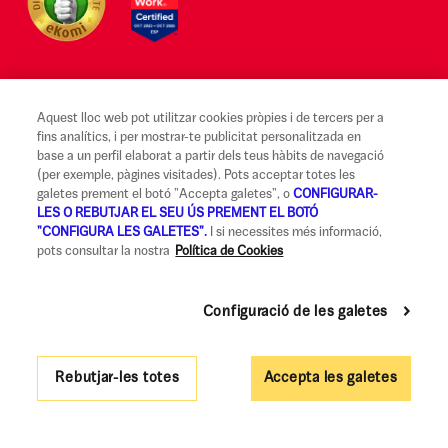
Aquest lloc web pot utilitzar cookies pròpies i de tercers per a
Avís legal i Condicions d'ús
fins analítics, i per mostrar-te publicitat personalitzada en
base a un perfil elaborat a partir dels teus hàbits de navegació
Canal Alerta Ètica
(per exemple, pàgines visitades). Pots acceptar totes les
galetes prement el botó "Accepta galetes", o
CONFIGURAR-
Reclamacions
LES O REBUTJAR EL SEU ÚS PREMENT EL BOTÓ
"CONFIGURA LES GALETES".
I si necessites més informació,
Codi de Bones Pràctiques
pots consultar la nostra
Política de Cookies
Informació legal i seguretat
Política de privadesa i cookies
Configuració de les galetes
Accessibilitat
Rebutjar-les totes
Accepta les galetes
Govern Corporatiu i Política de Remuneracions