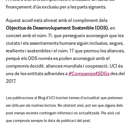
finançament d'ús exclusiu per a les parts signants.
Aquest acord està alineat amb el compliment dels
Objectius de Desenvolupament Sostenible (ODS),
en
concret amb el núm. 11, que persegueix aconseguir que les
ciutats i els assentaments humans siguin inclusius, segurs,
resilients i sostenibles i el núm. 17 que promou les aliances,
perquè els ODS només es poden aconseguir amb el
compromís decidit, aliances mundials i cooperació. UCI és
una de les entitats adherides a
#Companies4SDGs
des del
2017.
Les publicacions al Blog d'UCI tracten temes d'actualitat que pretenen
ser útils per als nostres lectors. No obstant això, pot ser que alguns dels
post menys recents continguin informaci no actualitzada. Per això cal
que comprovis sempre la data de publicaci del post.