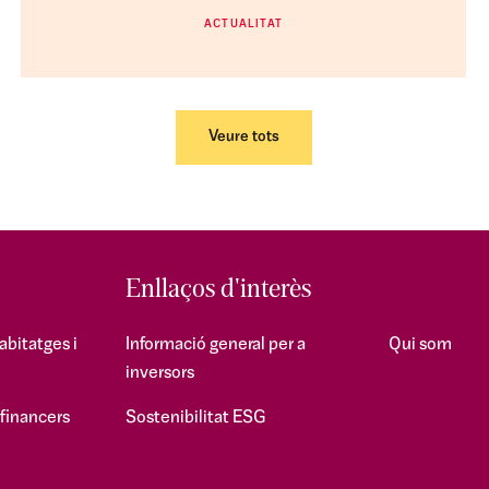
ACTUALITAT
Veure tots
Enllaços d'interès
abitatges i
Informació general per a
Qui som
inversors
 financers
Sostenibilitat ESG