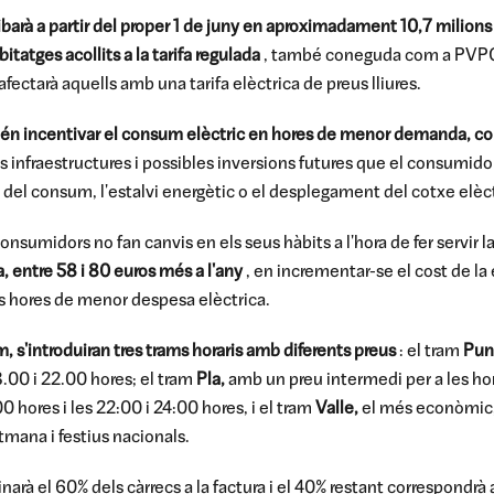
ribarà a partir del proper 1 de juny en aproximadament 10,7 milions 
bitatges acollits a la tarifa regulada
, també coneguda com a PVPC (
fectarà aquells amb una tarifa elèctrica de preus lliures.
tén incentivar el consum elèctric en hores de menor demanda, com
e les infraestructures i possibles inversions futures que el consumi
 del consum, l'estalvi energètic o el desplegament del cotxe elèct
s consumidors no fan canvis en els seus hàbits a l'hora de fer servir 
a, entre 58 i 80 euros més a l'any
, en incrementar-se el cost de la 
s hores de menor despesa elèctrica.
m, s'introduiran tres trams horaris amb diferents preus
: el tram
Pun
18.00 i 22.00 hores; el tram
Pla,
amb un preu intermedi per a les ho
:00 hores i les 22:00 i 24:00 hores, i el tram
Valle,
el més econòmic, 
tmana i festius nacionals.
arà el 60% dels càrrecs a la factura i el 40% restant correspondrà