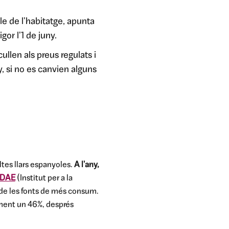
le de l'habitatge, apunta
gor l'1 de juny.
cullen als preus regulats i
, si no es canvien alguns
ltes llars espanyoles.
A l'any,
IDAE
(Institut per a la
a de les fonts de més consum.
tament un 46%, després