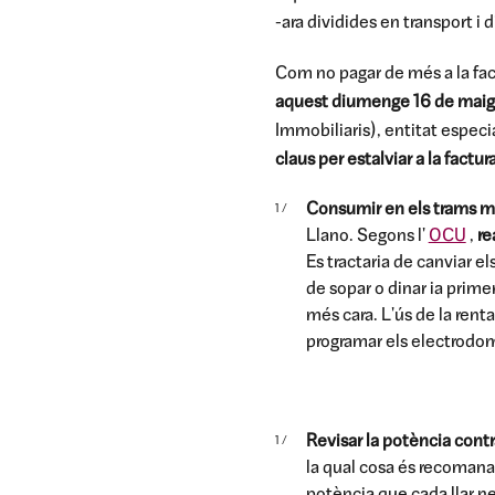
-ara dividides en transport i 
Com no pagar de més a la fac
aquest diumenge 16 de maig, i
Immobiliaris), entitat especi
claus per estalviar a la factura
Consumir en els trams 
Llano. Segons l'
OCU
,
re
Es tractaria de canviar el
de sopar o dinar ia primer
més cara. L'ús de la renta
programar els electrodom
Revisar la potència cont
la qual cosa és recomanabl