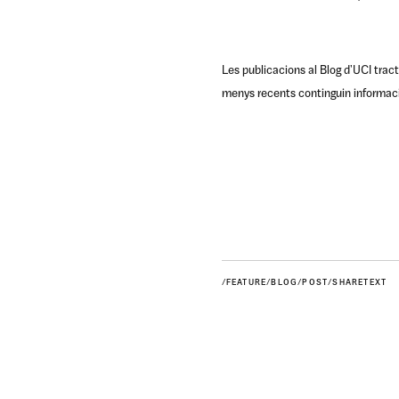
Les publicacions al Blog d'UCI tract
menys recents continguin informaci 
/FEATURE/BLOG/POST/SHARETEXT