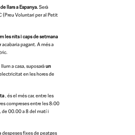
de llars a Espanya.
Serà
Preu Voluntari per al Petit
 les nits i caps de setmana
dor acabaria pagant. A més a
ric.
la llum a casa, suposarà
un
electricitat en les hores de
ta
, és el més car, entre les
res compreses entre les 8:00
de 00.00 a 8 del matí i
 a despeses fixes de peatges