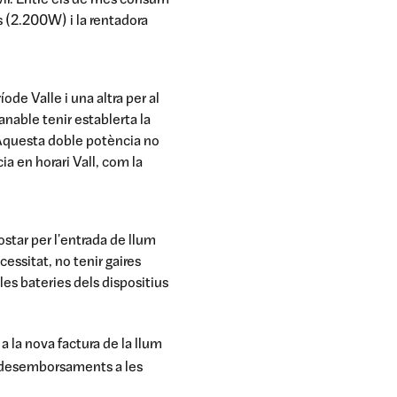
vir. Entre els de més consum
s (2.200W) i la rentadora
ode Valle i una altra per al
anable tenir establerta la
. Aquesta doble potència no
ia en horari Vall, com la
ostar per l'entrada de llum
essitat, no tenir gaires
s bateries dels dispositius
 la nova factura de la llum
ans desemborsaments a les