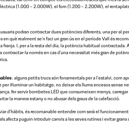
ecessita, cal tenir en compte els electrodomèstics que més fa ser
elèctrica (1.000 – 2.000W), el forn (1.200 – 2.200W), el rentaplat
 usuaris podran contractar dues potències diferents, una per al perí
sos en què realment se'n faci un gran ús en el període Vall és recom
 franja. I, per a la resta del dia, la potència habitual contractada
r és contractar-la només en cas d'una necessitat més gran de potènc
rics.
ables
: alguns petits trucs són fonamentals per a l'estalvi, com ap
 per il·luminar un habitatge, no deixar els llums encesos sense nec
ança, fer servir bombetes LED que consumeixen menys, carregar le
vitar la manera estany o no abusar dels graus de la calefacció.
iar d'hàbits, és recomanable entendre com serà el funcionament a
uals afecta puguin introduir canvis a les seves rutines i evitar gr