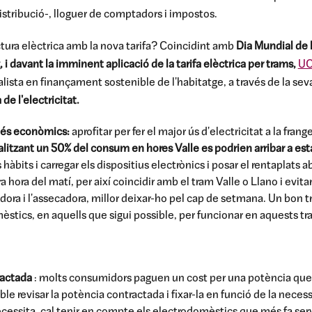
distribució-, lloguer de comptadors i impostos.
tura elèctrica amb la nova tarifa? Coincidint amb
Dia
Mundial de 
 davant la imminent aplicació de la tarifa elèctrica per trams,
UC
alista en finançament sostenible de l'habitatge, a través de la sev
 de l'electricitat.
més econòmics:
aprofitar per fer el major ús d'electricitat a la frang
alitzant un 50% del consum en hores Valle es podrien arribar a estal
s hàbits i carregar els dispositius electrònics i posar el rentaplats 
a hora del matí, per així coincidir amb el tram Valle o Llano i evita
dora i l'assecadora, millor deixar-ho pel cap de setmana. Un bon tru
èstics, en aquells que sigui possible, per funcionar en aquests t
ractada
: molts consumidors paguen un cost per una potència que
e revisar la potència contractada i fixar-la en funció de la necessi