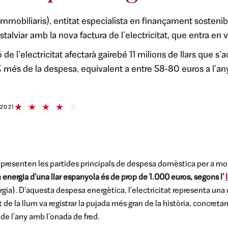
mmobiliaris), entitat especialista en finançament sostenib
stalviar amb la nova factura de l'electricitat, que entra en vi
de l'electricitat afectarà gairebé 11 milions de llars que s'a
 més de la despesa, equivalent a entre 58-80 euros a l'any
 2021
at representen les partides principals de despesa domèstica per a mo
nergia d'una llar espanyola és de prop de 1.000 euros, segons l'
Energia). D'aquesta despesa energètica, l'electricitat representa un
ut de la llum va registrar la pujada més gran de la història, concre
 de l'any amb l'onada de fred.