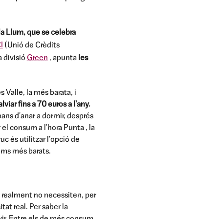
la Llum, que se celebra
I
(Unió de Crèdits
a divisió
Green
, apunta
les
es Valle, la més barata, i
viar fins a 70 euros a l'any.
abans d'anar a dormir, després
r el consum a l'hora Punta , la
c és utilitzar l'opció de
rams més barats.
 realment no necessiten, per
tat real. Per saber la