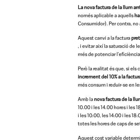
La nova factura de la llum ar
només aplicable a aquells
ha
Consumidor). Per contra, no a
Aquest canvi a la factura
pre
, i evitar així la saturació d
més de potenciar l'eficiència
Però la realitat és que, si el
increment del 10% a la factur
més consum i reduir-se en le
Amb la
nova factura de la llu
10.00 i les 14.00 hores i les 
i les 10:00, les 14:00 i les 18
totes les hores de caps de se
Aquest cost variable determin