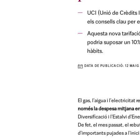
UCI (Unió de Crèdits I
els consells clau per e
Aquesta nova tarifació 
podria suposar un 10%
hàbits.
DATA DE PUBLICACIÓ:
12 MAIG
El gas, l'aigua i l'electricit
només la despesa mitjana en e
Diversificació i l'Estalvi d'
De fet, el mes passat, el reb
d'importants pujades a l'inici