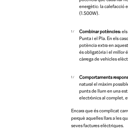
potència que cada llar n
energètic: la calefacció 
(1.500W).
Combinar potències:
els
Punta i el Pla. En els ca
potència extra en aquesta
és obligatòria i el millo
càrrega de vehicles elèct
Comportaments respons
natural el màxim possible
punts de llum en una est
electrònics al complet, e
Encara que és complicat canv
perquè aquelles llars a les q
seves factures elèctriques.