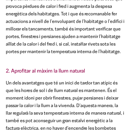
provoca pèrdues de calor i fred i augmenta la despesa
energètica dels habitatges. Tot i que és recomanable fer
actuacions a nivell de l'envolupant de l'habitatge o l'edifici i
millorar els tancaments, també és important verificar que
portes, finestres i persianes ajuden a mantenir l'habitatge
aïllat de la calor i del fred i, si cal, instal·lar rivets sota les
portes per mantenir la temperatura interna de l'habitatge.
2. Aprofitar al màxim la llum natural
Un dels avantatges que té un inici de tardor tan atípic és
que les hores de sol i de llum natural es mantenen. És el
moment idoni per obrir finestres, pujar persianes i deixar
passar la calor i la llum a la vivenda. D'aquesta manera, la
llar regularà la seva temperatura interna de manera natural, i
també es pot aconseguir un gran estalvi energètic a la
factura elèctrica, en no haver d'encendre les bombetes