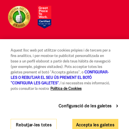
Aquest lloc web pot utilitzar cookies pròpies i de tercers per a
Avís legal i Condicions d'ús
fins analítics, i per mostrar-te publicitat personalitzada en
base a un perfil elaborat a partir dels teus hàbits de navegació
Canal Alerta Ètica
(per exemple, pàgines visitades). Pots acceptar totes les
galetes prement el botó "Accepta galetes", o
CONFIGURAR-
Reclamacions
LES O REBUTJAR EL SEU ÚS PREMENT EL BOTÓ
"CONFIGURA LES GALETES".
I si necessites més informació,
Codi de Bones Pràctiques
pots consultar la nostra
Política de Cookies
Informació legal i seguretat
Política de privadesa i cookies
Configuració de les galetes
Accessibilitat
Rebutjar-les totes
Accepta les galetes
Govern Corporatiu i Política de Remuneracions