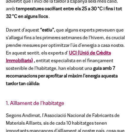
advertit que l'inici de la tardor a Espanya serà més càlid,
amb
temperatures oscil·lant entre els 25 a 30 °C i fins i tot
32 °C en alguns llocs
.
Davant d'aquest
“estiu”,
que alguns experts preveuen que
s'allargui fins a les primeres setmanes de l'hivern, és crucial
prendre mesures per optimitzar l'ús d'energia a casa nostra.
En aquest sentit, els experts d'
UCI (Unió de Crèdits
Immobiliaris)
,
entitat especialista en el finançament
sostenible de l'habitatge, han elaborat una
guia amb 7
recomanacions per aprofitar al màxim l'energia aquesta
tardor tan càlida:
1. Aïllament de l'habitatge
Segons Andimat, l'Associació Nacional de Fabricants de
Materials Aïllants, sis de cada 10 habitatges tenen
importants mancances d'aïllament al nostre país, cosa que