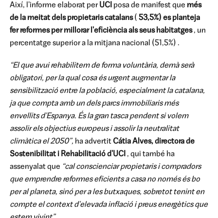
Així, l'informe elaborat per
UCI
posa de manifest que
més
de la meitat dels propietaris catalans
(
53,5%)
es planteja
fer reformes per millorar l'eficiència als seus habitatges
, un
percentatge superior a la mitjana nacional (51,5%) .
“El que avui rehabilitem de forma voluntària, demà serà
obligatori, per la qual cosa és urgent augmentar la
sensibilització entre la població, especialment la catalana,
ja que compta amb un dels parcs immobiliaris més
envellits d'Espanya. És la gran tasca pendent si volem
assolir els objectius europeus i assolir la neutralitat
climàtica el 2050”,
ha advertit
Cátia Alves,
directora de
Sostenibilitat i Rehabilitació d'UCI
, qui també ha
assenyalat que
“cal conscienciar propietaris i compradors
que emprendre reformes eficients a casa no només és bo
per al planeta, sinó per a les butxaques, sobretot tenint en
compte el context d'elevada inflació i preus energètics que
estem vivint”.