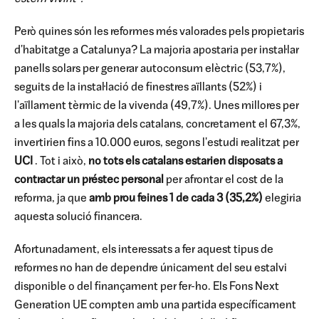
Però quines són les reformes més valorades pels propietaris
d'habitatge a Catalunya? La majoria apostaria per instal·lar
panells solars per generar autoconsum elèctric (53,7%),
seguits de la instal·lació de finestres aïllants (52%) i
l'aïllament tèrmic de la vivenda (49,7%). Unes millores per
a les quals la majoria dels catalans, concretament el 67,3%,
invertirien fins a 10.000 euros, segons l'estudi realitzat per
UCI
. Tot i això,
no tots els catalans estarien disposats a
contractar un préstec personal
per afrontar el cost de la
reforma, ja que
amb prou feines 1 de cada 3 (35,2%)
elegiria
aquesta solució financera.
Afortunadament, els interessats a fer aquest tipus de
reformes no han de dependre únicament del seu estalvi
disponible o del finançament per fer-ho. Els Fons Next
Generation UE compten amb una partida específicament