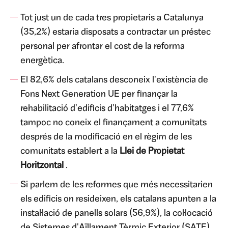
Tot just un de cada tres propietaris a Catalunya
(35,2%) estaria disposats a contractar un préstec
personal per afrontar el cost de la reforma
energètica.
El 82,6% dels catalans desconeix l'existència de
Fons Next Generation UE per finançar la
rehabilitació d'edificis d'habitatges i el 77,6%
tampoc no coneix el finançament a comunitats
després de la modificació en el règim de les
comunitats establert a la
Llei de Propietat
Horitzontal
.
Si parlem de les reformes que més necessitarien
els edificis on resideixen, els catalans apunten a la
instal·lació de panells solars (56,9%), la col·locació
de Sistemes d'Aïllament Tèrmic Exterior (SATE)