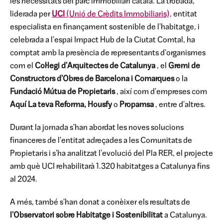
les necessitats del parc immobiliari català. La trobada,
liderada per
UCI
(Unió de Crèdits Immobiliaris),
entitat
especialista en finançament sostenible de l'habitatge, i
celebrada a l'espai Impact Hub de la Ciutat Comtal, ha
comptat amb la presència de representants d'organismes
com el
Col·legi d'Arquitectes de Catalunya
, el
Gremi de
Constructors d'Obres de Barcelona i Comarques
o la
Fundació Mútua de Propietaris
, així com d'empreses com
Aquí La teva Reforma,
Housfy
o
Propamsa
, entre d'altres.
Durant la jornada s'han abordat les noves solucions
financeres de l'entitat adreçades a les Comunitats de
Propietaris i s'ha analitzat l'evolució del Pla RER, el projecte
amb què UCI rehabilitarà 1.320 habitatges a Catalunya fins
al 2024.
A més, també s'han donat a conèixer els resultats de
l'Observatori sobre Habitatge i Sostenibilitat
a Catalunya.