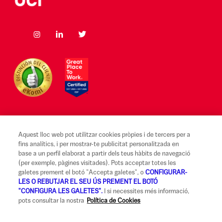
Aquest lloc web pot utilitzar cookies pròpies i de tercers per a
Avís legal i Condicions d'ús
fins analítics, i per mostrar-te publicitat personalitzada en
base a un perfil elaborat a partir dels teus hàbits de navegació
Canal Alerta Ètica
(per exemple, pàgines visitades). Pots acceptar totes les
galetes prement el botó "Accepta galetes", o
CONFIGURAR-
Reclamacions
LES O REBUTJAR EL SEU ÚS PREMENT EL BOTÓ
"CONFIGURA LES GALETES".
I si necessites més informació,
Codi de Bones Pràctiques
pots consultar la nostra
Política de Cookies
Informació legal i seguretat