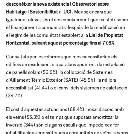
desconèixer la seva existència
I Observatori sobre
Habitatge i Sostenibilitat
d'
UCI
.
Menor, encara que
igualment elevat, és el desconeixement que existeix sobre
el finançament a comunitats després de la modificació en
el règim de les comunitats establert a la
Llei de Propietat
Horitzontal, baixant aquest percentatge fins al 77,6%.
Consultats per les reformes que més necessitarien els
edificis on resideixen, els catalans apunten a la instal·lació
de panells solars (56,9%), la col·locació de Sistemes
d'Aïllament Tèrmic Exterior (SATE) (45,9%), la millora
accessibilitat (41,4%) o el canvi dels sistemes de calefacció
(39,7%).
El cost d'aquestes actuacions (68,4%), posar d'acord amb
els veïns (55,3%) o el temps que suposarà amortitzar la
inversió (34%) són els grans esculls que impedeixen fer
rehabilitacions energètiques a comunitats de veïns, segons