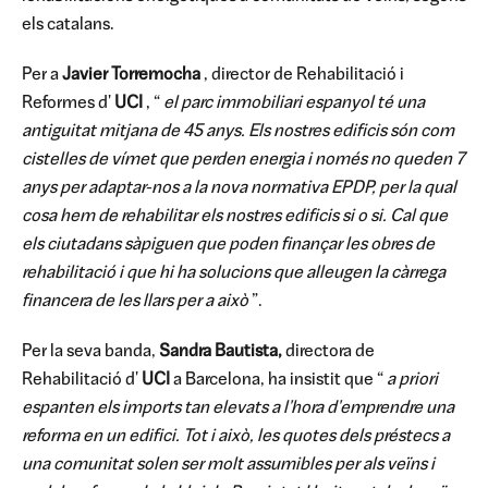
els catalans.
Per a
Javier Torremocha
, director de Rehabilitació i
Reformes d'
UCI
, “
el parc immobiliari espanyol té una
antiguitat mitjana de 45 anys. Els nostres edificis són com
cistelles de vímet que perden energia i només no queden 7
anys per adaptar-nos a la nova normativa EPDP, per la qual
cosa hem de rehabilitar els nostres edificis si o si. Cal que
els ciutadans sàpiguen que poden finançar les obres de
rehabilitació i que hi ha solucions que alleugen la càrrega
financera de les llars per a això
”.
Per la seva banda,
Sandra Bautista,
directora de
Rehabilitació d'
UCI
a Barcelona, ​​ha insistit que “
a priori
espanten els imports tan elevats a l'hora d'emprendre una
reforma en un edifici. Tot i això, les quotes dels préstecs a
una comunitat solen ser molt assumibles per als veïns i