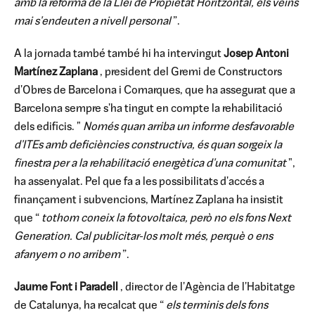
amb la reforma de la Llei de Propietat Horitzontal, els veïns
mai s'endeuten a nivell personal
”.
A la jornada també també hi ha intervingut
Josep Antoni
Martínez Zaplana
, president del Gremi de Constructors
d'Obres de Barcelona i Comarques, que ha assegurat que a
Barcelona sempre s'ha tingut en compte la rehabilitació
dels edificis. "
Només quan arriba un informe desfavorable
d'ITEs amb deficiències constructiva, és quan sorgeix la
finestra per a la rehabilitació energètica d'una comunitat
",
ha assenyalat. Pel que fa a les possibilitats d'accés a
finançament i subvencions, Martínez Zaplana ha insistit
que “
tothom coneix la fotovoltaica, però no els fons Next
Generation. Cal publicitar-los molt més, perquè o ens
afanyem o no arribem
”.
Jaume Font i Paradell
, director de l'Agència de l'Habitatge
de Catalunya, ha recalcat que “
els terminis dels fons