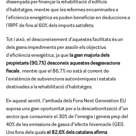
dissenyada per finançar la rehabilitació d'edificis
d'habitatges, mentre que les reformes encaminades a
l'eficiència energètica es poden beneficiar en deduccions a
l'IRPF de fins al 60% dels imports satisfets.
Tot i això, el desconeixement d'aquestes facilitats és un
dels grans impediments per assolir els objectius
d'eficiència energètica, ja que
la gran majoria dels
propietaris (90,7%) desconeix aquestes desgravacions
fiscals
, mentre que el 86,7% no està al corrent de
l'existència de subvencions autonòmiques i estatals
destinades a la rehabilitació d'habitatges.
En aquest sentit, l‟arribada dels Fons Next Generation EU
suposa una gran oportunitat per a la descarbonització d‟un
sector que consumeix el 30% de l‟energia i genera prop del
40% de les emissions de gasos d‟efecte hivernacle (GEI).
Uns fons dels quals
el 82,6% dels catalans afirma