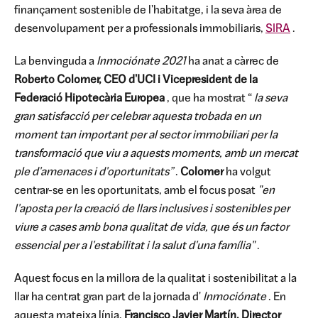
finançament sostenible de l'habitatge, i la seva àrea de
desenvolupament per a professionals immobiliaris,
SIRA
.
La benvinguda a
Inmociónate 2021
ha anat a càrrec de
Roberto Colomer, CEO d'UCI i Vicepresident de la
Federació Hipotecària Europea
, que ha mostrat “
la seva
gran satisfacció per celebrar aquesta trobada en un
moment tan important per al sector immobiliari per la
transformació que viu a aquests moments, amb un mercat
ple d'amenaces i d'oportunitats”
.
Colomer
ha volgut
centrar-se en les oportunitats, amb el focus posat
"en
l'aposta per la creació de llars inclusives i sostenibles per
viure a cases amb bona qualitat de vida, que és un factor
essencial per a l'estabilitat i la salut d'una família"
.
Aquest focus en la millora de la qualitat i sostenibilitat a la
llar ha centrat gran part de la jornada d'
Inmociónate
. En
aquesta mateixa línia,
Francisco Javier Martín, Director