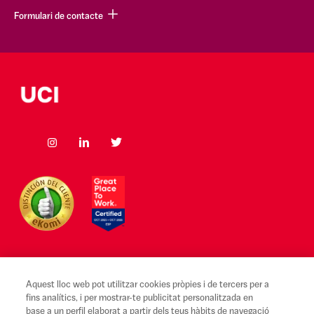
Formulari de contacte
Aquest lloc web pot utilitzar cookies pròpies i de tercers per a
Avís legal i Condicions d'ús
fins analítics, i per mostrar-te publicitat personalitzada en
base a un perfil elaborat a partir dels teus hàbits de navegació