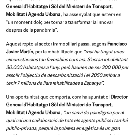
General d'Habitatge i Sòl del Ministeri de Transport,
Mobilitat i Agenda Urbana
, ha assenyalat que estem en
“un moment dolç per tornar a transformar ia innovar
després de la pandèmia”.
Aquest repte al sector immobiliari passa, segons
Francisco
Javier Martín,
per la rehabilitació que
“mai ha tingut unes
circumstàncies tan favorables com ara. S'estan rehabilitant
30.000 habitatges a l'any, però haurien de ser 300.000 per
assolir l'objectiu de descarbonització i el 2050 arribar a
tenir 7 milions de llars rehabilitades a Espanya”.
Una oportunitat que comporta, com ha apuntat el
Director
General d'Habitatge i Sòl del Ministeri de Transport,
Mobilitat i Agenda Urbana
,
“un canvi de paradigma per al
qual cal una col·laboració de tots els agents públics i també
públic-privada, perquè la pobresa energètica és un gran