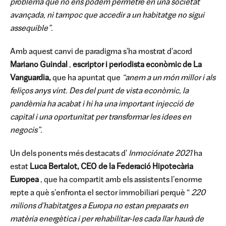
problema que no ens podem permetre en una societat
avançada, ni tampoc que accedir a un habitatge no sigui
assequible”.
Amb aquest canvi de paradigma s'ha mostrat d'acord
Mariano Guindal
,
escriptor i periodista econòmic de La
Vanguardia,
que ha apuntat que
“anem a un món millor i als
feliços anys vint. Des del punt de vista econòmic, la
pandèmia ha acabat i hi ha una important injecció de
capital i una oportunitat per transformar les idees en
negocis”.
Un dels ponents més destacats d'
Inmociónate 2021
ha
estat
Luca Bertalot, CEO de la Federació Hipotecària
Europea
, que ha compartit amb els assistents l'enorme
repte a què s'enfronta el sector immobiliari perquè “
220
milions d'habitatges a Europa no estan preparats en
matèria energètica i per rehabilitar-les cada llar haurà de