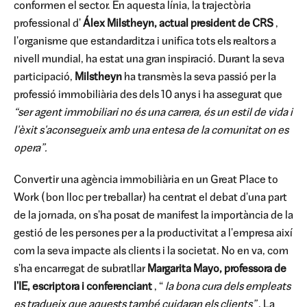
conformen el sector. En aquesta línia, la trajectòria
professional d'
Álex Milstheyn, actual president de CRS
,
l'organisme que estandarditza i unifica tots els realtors a
nivell mundial, ha estat una gran inspiració. Durant la seva
participació,
Milstheyn
ha transmès la seva passió per la
professió immobiliària des dels 10 anys i ha assegurat que
“ser agent immobiliari no és una carrera, és un estil de vida i
l'èxit s'aconsegueix amb una entesa de la comunitat on es
opera”.
Convertir una agència immobiliària en un Great Place to
Work (bon lloc per treballar) ha centrat el debat d'una part
de la jornada, on s'ha posat de manifest la importància de la
gestió de les persones per a la productivitat a l'empresa així
com la seva impacte als clients i la societat. No en va, com
s'ha encarregat de subratllar
Margarita Mayo, professora de
l'IE, escriptora i conferenciant
, “
la bona cura dels empleats
es tradueix que aquests també cuidaran els clients”
. La