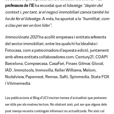
professora de l'IE
ha recordat que el lideratge
“depèn del
context i, per tant, si el negoci immobiliari canvia també ho
ha de fer el lideratge.
A més, ha apuntat a la
“humilitat, com
a clau per ser un bon líder”.
Immociónate 2021
ha acollit empreses i entitats referents
del sector immobiliari, entre les quals hi ha Idealista i
Fotocasa, com a patrocinadors d'aquesta edició, juntament
amb altres entitats col·laboradores com: Century21, COAPI
Barcelona, Comprarcasa, CasaFari, Finaer, Gilmar, Gloval,
IAD , Immotools, Immovilla, Keller Williams, Melom,
Nodalview, Papernest, Remax, Safti, Spinmedia, State FOX
i Vitrinemedia
Les publicacions al Blog d'UCI tracten temes d'actualitat que pretenen
ser útils per als nostres lectors. No obstant això, pot ser que alguns dels
post menys recents continguin informaci no actualitzada. Per això cal