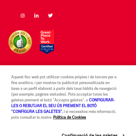
Aquest lloc web pot utilitzar cookies pròpies i de tercers per a
Avís legal i Condicions d'ús
fins analítics, i per mostrar-te publicitat personalitzada en
base a un perfil elaborat a partir dels teus hàbits de navegació
Canal Alerta Ètica
(per exemple, pàgines visitades). Pots acceptar totes les
galetes prement el botó "Accepta galetes", o
CONFIGURAR-
Reclamacions
LES O REBUTJAR EL SEU ÚS PREMENT EL BOTÓ
"CONFIGURA LES GALETES".
I si necessites més informació,
Codi de Bones Pràctiques
pots consultar la nostra
Política de Cookies
Informació legal i seguretat
Política de privadesa i cookies