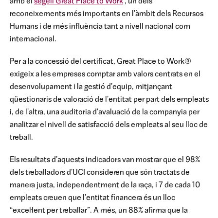
amb el
segell Great Place to Work
, un dels
reconeixements més importants en l'àmbit dels Recursos
Humans i de més influència tant a nivell nacional com
internacional.
Per a la concessió del certificat, Great Place to Work®
exigeix a les empreses comptar amb valors centrats en el
desenvolupament i la gestió d'equip, mitjançant
qüestionaris de valoració de l'entitat per part dels empleats
i, de l'altra, una auditoria d'avaluació de la companyia per
analitzar el nivell de satisfacció dels empleats al seu lloc de
treball.
Els resultats d'aquests indicadors van mostrar que el 98%
dels treballadors d'UCI consideren que són tractats de
manera justa, independentment de la raça, i 7 de cada 10
empleats creuen que l'entitat financera és un lloc
“excel·lent per treballar”. A més, un 88% afirma que la