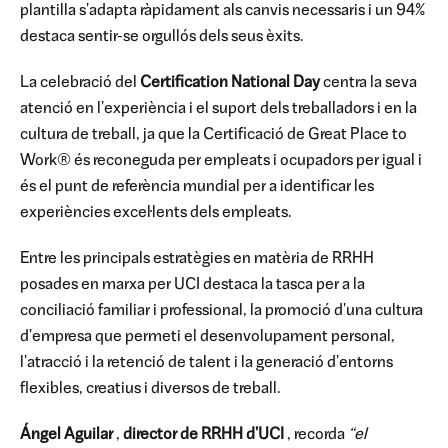
plantilla s'adapta ràpidament als canvis necessaris i un 94%
destaca sentir-se orgullós dels seus èxits.
La celebració del
Certification National Day
centra la seva
atenció en l'experiència i el suport dels treballadors i en la
cultura de treball, ja que la Certificació de Great Place to
Work® és reconeguda per empleats i ocupadors per igual i
és el punt de referència mundial per a identificar les
experiències excel·lents dels empleats.
Entre les principals estratègies en matèria de RRHH
posades en marxa per UCI destaca la tasca per a la
conciliació familiar i professional, la promoció d'una cultura
d'empresa que permeti el desenvolupament personal,
l'atracció i la retenció de talent i la generació d'entorns
flexibles, creatius i diversos de treball.
Ángel Aguilar
,
director de RRHH d'UCI
, recorda
“el