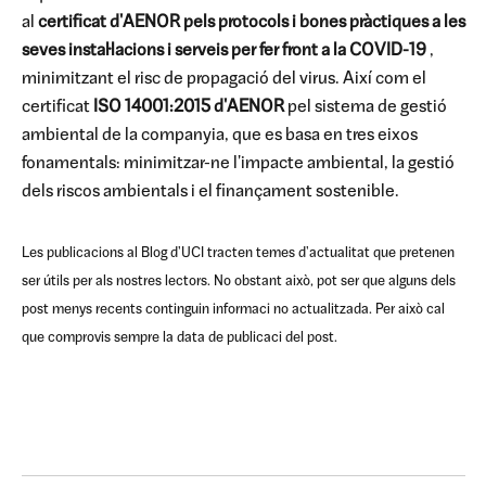
al
certificat d'AENOR
pels protocols i bones pràctiques a les
seves instal·lacions i serveis per fer front a la COVID-19
,
minimitzant el risc de propagació del virus. Així com el
certificat
ISO 14001:2015 d'AENOR
pel sistema de gestió
ambiental de la companyia, que es basa en tres eixos
fonamentals: minimitzar-ne l'impacte ambiental, la gestió
dels riscos ambientals i el finançament sostenible.
Les publicacions al Blog d'UCI tracten temes d'actualitat que pretenen
ser útils per als nostres lectors. No obstant això, pot ser que alguns dels
post menys recents continguin informaci no actualitzada. Per això cal
que comprovis sempre la data de publicaci del post.