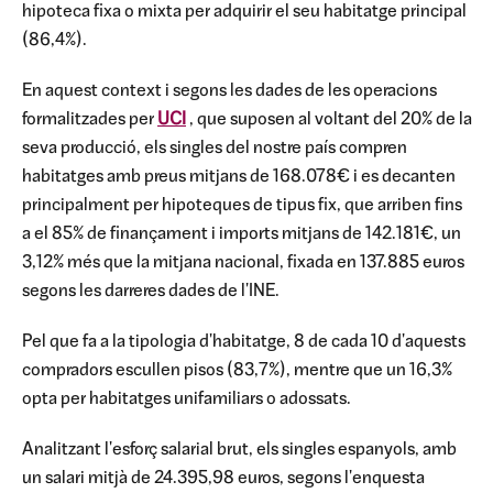
hipoteca fixa o mixta per adquirir el seu habitatge principal
(86,4%).
En aquest context i segons les dades de les operacions
formalitzades per
UCI
, que suposen al voltant del 20% de la
seva producció, els singles del nostre país compren
habitatges amb preus mitjans de 168.078€ i es decanten
principalment per hipoteques de tipus fix, que arriben fins
a el 85% de finançament i imports mitjans de 142.181€, un
3,12% més que la mitjana nacional, fixada en 137.885 euros
segons les darreres dades de l'INE.
Pel que fa a la tipologia d'habitatge, 8 de cada 10 d'aquests
compradors escullen pisos (83,7%), mentre que un 16,3%
opta per habitatges unifamiliars o adossats.
Analitzant l'esforç salarial brut, els singles espanyols, amb
un salari mitjà de 24.395,98 euros, segons l'enquesta