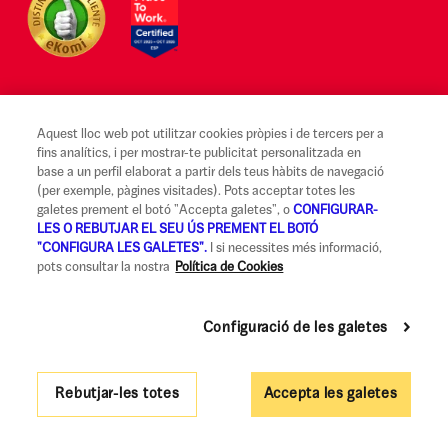
Aquest lloc web pot utilitzar cookies pròpies i de tercers per a
Avís legal i Condicions d'ús
fins analítics, i per mostrar-te publicitat personalitzada en
base a un perfil elaborat a partir dels teus hàbits de navegació
Canal Alerta Ètica
(per exemple, pàgines visitades). Pots acceptar totes les
galetes prement el botó "Accepta galetes", o
CONFIGURAR-
Reclamacions
LES O REBUTJAR EL SEU ÚS PREMENT EL BOTÓ
"CONFIGURA LES GALETES".
I si necessites més informació,
Codi de Bones Pràctiques
pots consultar la nostra
Política de Cookies
Informació legal i seguretat
Política de privadesa i cookies
Configuració de les galetes
Accessibilitat
Rebutjar-les totes
Accepta les galetes
Govern Corporatiu i Política de Remuneracions