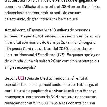
d'aquest dia no ha parat de créixer des que el gegant d'e-
commerce Alibaba el convertís el 2009 en un dia d'ofertes
adreçades als solters, amb un perfil de consum
característic, de gran interès per les marques.
Actualment, a Espanya hi ha 19 milions de persones
solteres. D'aquests, 4,4 milions viuen en llars unipersonals,
i la meitat són menors de 65 anys (2,7 milions), segons
l'Enquesta Contínua de Llars del 2020, elaborada per
l'Institut Nacional d'Estadística (INE). En quines tipologies
de vivenda viuen els solters? Com compren habitatge els
singles espanyols?
Segons
UCI
(Unió de Crèdits Immobiliaris), entitat
especialista en finançament sostenible de l'habitatge, el
perfil tipus dels propietaris de vivenda solters a Espanya
correspon a una persona de 34,4 anys, que necessita un
finançament entre un 80 i un 85 % i es decanta per una