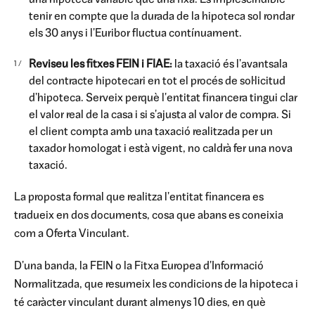
una hipoteca variable que una fixa. És imprescindible
tenir en compte que la durada de la hipoteca sol rondar
els 30 anys i l'Euribor fluctua contínuament.
Reviseu les fitxes FEIN i FIAE:
la taxació és l'avantsala
del contracte hipotecari en tot el procés de sol·licitud
d'hipoteca. Serveix perquè l'entitat financera tingui clar
el valor real de la casa i si s'ajusta al valor de compra. Si
el client compta amb una taxació realitzada per un
taxador homologat i està vigent, no caldrà fer una nova
taxació.
La proposta formal que realitza l'entitat financera es
tradueix en dos documents, cosa que abans es coneixia
com a Oferta Vinculant.
D'una banda, la FEIN o la Fitxa Europea d'Informació
Normalitzada, que resumeix les condicions de la hipoteca i
té caràcter vinculant durant almenys 10 dies, en què