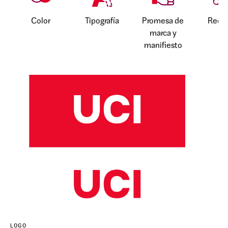
Color
Tipografía
Promesa de
Recur
marca y
manifiesto
LOGO