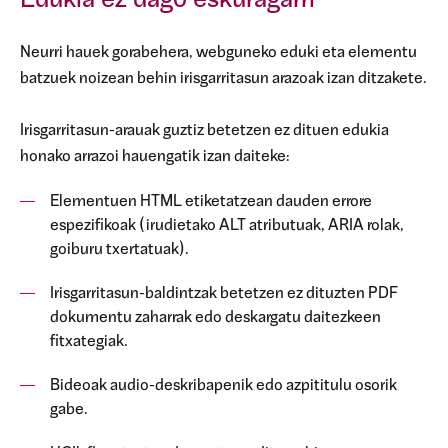
Edukia ez dago eskuragarri
Neurri hauek gorabehera, webguneko eduki eta elementu
batzuek noizean behin irisgarritasun arazoak izan ditzakete.
Irisgarritasun-arauak guztiz betetzen ez dituen edukia
honako arrazoi hauengatik izan daiteke:
Elementuen HTML etiketatzean dauden errore
espezifikoak (irudietako ALT atributuak, ARIA rolak,
goiburu txertatuak).
Irisgarritasun-baldintzak betetzen ez dituzten PDF
dokumentu zaharrak edo deskargatu daitezkeen
fitxategiak.
Bideoak audio-deskribapenik edo azpititulu osorik
gabe.