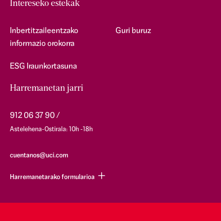
Intereseko estekak
Inbertitzaileentzako
Guri buruz
informazio orokorra
ESG Iraunkortasuna
Harremanetan jarri
912 06 37 90
Astelehena-Ostirala: 10h -18h
cuentanos@uci.com
Harremanetarako formularioa