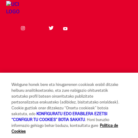
Webgune honek bere eta hirugarrenen cookieak erabil ditzake
helburu analitikoetarako, eta zure nabigazio ohituretatik
Lege-oharra eta erabilera-baldintzak
sortutako profil batean oinarritutako publizitate
pertsonalizatua erakusteko (adibidez, bisitatutako orrialdeak).
Etika alerta kanala
Cookie guztiak onar ditzakezu “Onartu cookieak” botoia
sakatuta, edo
KONFIGURATU EDO ERABILERA EZETSI
Erreklamazioak
“CONFIGUR TU COOKIES” BOTIA SAKATU
. Honi buruzko
informazio gehiago behar baduzu, kontsultatu gure
Política de
Jardunbide egokien kodea
Cookies