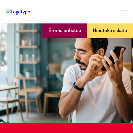
Eremu pribatua
Hipoteka eskatu