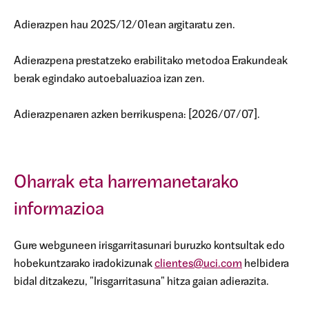
Adierazpen hau 2025/12/01ean argitaratu zen.
Adierazpena prestatzeko erabilitako metodoa Erakundeak
berak egindako autoebaluazioa izan zen.
Adierazpenaren azken berrikuspena: [2026/07/07].
Oharrak eta harremanetarako
informazioa
Gure webguneen irisgarritasunari buruzko kontsultak edo
hobekuntzarako iradokizunak
clientes@uci.com
helbidera
bidal ditzakezu, "Irisgarritasuna" hitza gaian adierazita.