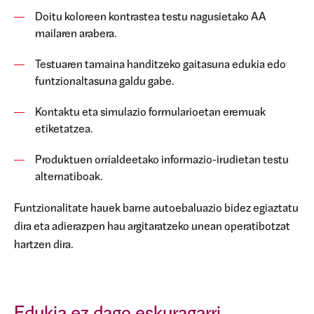
Doitu koloreen kontrastea testu nagusietako AA
mailaren arabera.
Testuaren tamaina handitzeko gaitasuna edukia edo
funtzionaltasuna galdu gabe.
Kontaktu eta simulazio formularioetan eremuak
etiketatzea.
Produktuen orrialdeetako informazio-irudietan testu
alternatiboak.
Funtzionalitate hauek barne autoebaluazio bidez egiaztatu
dira eta adierazpen hau argitaratzeko unean operatibotzat
hartzen dira.