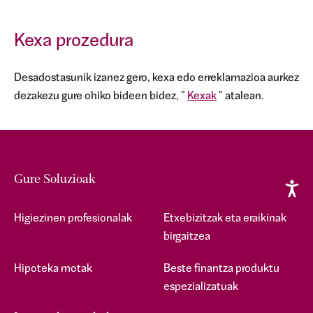
Kexa prozedura
Desadostasunik izanez gero, kexa edo erreklamazioa aurkez
dezakezu gure ohiko bideen bidez, "
Kexak
" atalean.
Gure Soluzioak
Higiezinen profesionalak
Etxebizitzak eta eraikinak
birgaitzea
Hipoteka motak
Beste finantza produktu
espezializatuak