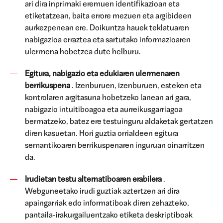
ari dira inprimaki eremuen identifikazioan eta
etiketatzean, baita errore mezuen eta argibideen
aurkezpenean ere. Doikuntza hauek teklatuaren
nabigazioa erraztea eta sartutako informazioaren
ulermena hobetzea dute helburu.
Egitura, nabigazio eta edukiaren ulermenaren
berrikuspena
. Izenburuen, izenburuen, esteken eta
kontrolaren argitasuna hobetzeko lanean ari gara,
nabigazio intuitiboagoa eta aurreikusgarriagoa
bermatzeko, batez ere testuinguru aldaketak gertatzen
diren kasuetan. Hori guztia orrialdeen egitura
semantikoaren berrikuspenaren inguruan oinarritzen
da.
Irudietan testu alternatiboaren erabilera
.
Webguneetako irudi guztiak aztertzen ari dira
apaingarriak edo informatiboak diren zehazteko,
pantaila-irakurgailuentzako etiketa deskriptiboak