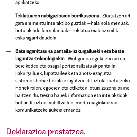
aplikatzeko.
Teklatuaren nabigazioaren berrikuspena
. Ziurtatzen ari
gara elementu interaktibo guztiak —hala nola menuak,
botoiak edo formularioak— teklatua erabiliz soilik
eskuragarri daudela.
Bateragarritasuna pantaila-irakurgailuekin eta beste
laguntza-teknologiekin
. Webgunea egokitzen ari da
bere kodea eta osagai pertsonalizatuak pantaila-
irakurgailuek, lupatzaileek eta ahots-ezagutza
sistemek behar bezala ezagutzen dituztela ziurtatzeko.
Horrek rolen, egoeren eta etiketen lotura zuzena barne
hartzen du, tresna hauek informazioa eta interakzioak
behar dituzten erabiltzaileei modu eraginkorrean
komunikatzeko aukera emanez.
Deklarazioa prestatzea.