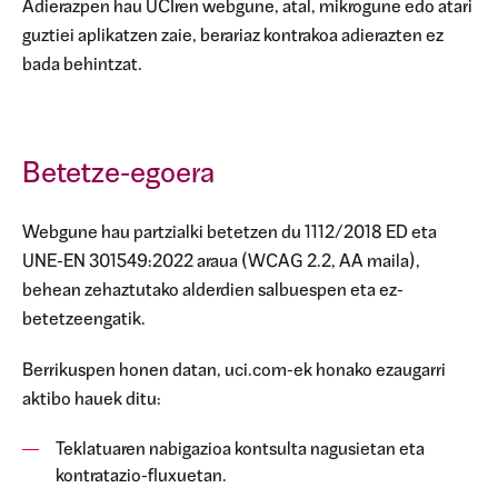
Adierazpen hau UCIren webgune, atal, mikrogune edo atari
guztiei aplikatzen zaie, berariaz kontrakoa adierazten ez
bada behintzat.
Betetze-egoera
Webgune hau partzialki betetzen du 1112/2018 ED eta
UNE-EN 301549:2022 araua (WCAG 2.2, AA maila),
behean zehaztutako alderdien salbuespen eta ez-
betetzeengatik.
Berrikuspen honen datan, uci.com-ek honako ezaugarri
aktibo hauek ditu:
Teklatuaren nabigazioa kontsulta nagusietan eta
kontratazio-fluxuetan.