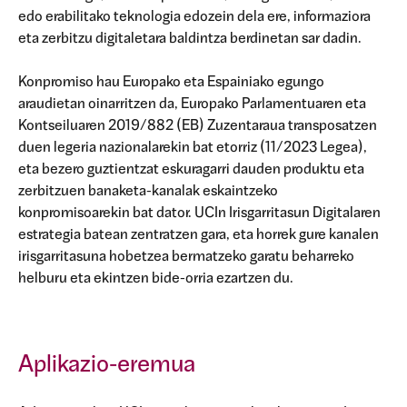
edo erabilitako teknologia edozein dela ere, informaziora
eta zerbitzu digitaletara baldintza berdinetan sar dadin.
Konpromiso hau Europako eta Espainiako egungo
araudietan oinarritzen da, Europako Parlamentuaren eta
Kontseiluaren 2019/882 (EB) Zuzentaraua transposatzen
duen legeria nazionalarekin bat etorriz (11/2023 Legea),
eta bezero guztientzat eskuragarri dauden produktu eta
zerbitzuen banaketa-kanalak eskaintzeko
konpromisoarekin bat dator. UCIn Irisgarritasun Digitalaren
estrategia batean zentratzen gara, eta horrek gure kanalen
irisgarritasuna hobetzea bermatzeko garatu beharreko
helburu eta ekintzen bide-orria ezartzen du.
Aplikazio-eremua