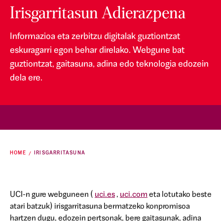
Irisgarritasun Adierazpena
Informazioa eta zerbitzu digitalak guztiontzat
eskuragarri egon behar direlako. Webgune bat
guztiontzat, gaitasuna, adina edo teknologia edozein
dela ere.
HOME
IRISGARRITASUNA
UCI-n gure webguneen (
uci.es
,
uci.com
eta lotutako beste
atari batzuk) irisgarritasuna bermatzeko konpromisoa
hartzen dugu, edozein pertsonak, bere gaitasunak, adina