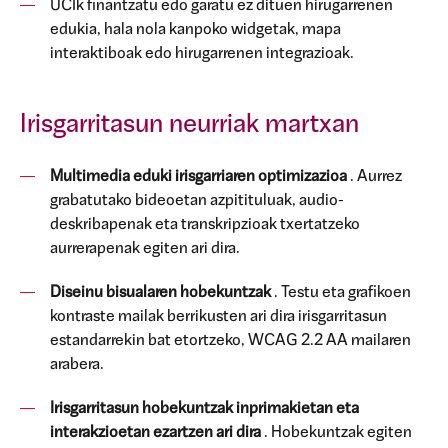
UCIk finantzatu edo garatu ez dituen hirugarrenen
edukia, hala nola kanpoko widgetak, mapa
interaktiboak edo hirugarrenen integrazioak.
Irisgarritasun neurriak martxan
Multimedia eduki irisgarriaren optimizazioa
. Aurrez
grabatutako bideoetan azpitituluak, audio-
deskribapenak eta transkripzioak txertatzeko
aurrerapenak egiten ari dira.
Diseinu bisualaren hobekuntzak
. Testu eta grafikoen
kontraste mailak berrikusten ari dira irisgarritasun
estandarrekin bat etortzeko, WCAG 2.2 AA mailaren
arabera.
Irisgarritasun hobekuntzak inprimakietan eta
interakzioetan ezartzen ari dira
. Hobekuntzak egiten