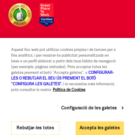
Aquest lloc web pot utilitzar cookies pròpies i de tercers per a
Avís legal i Condicions d'ús
fins analítics, i per mostrar-te publicitat personalitzada en
base a un perfil elaborat a partir dels teus hàbits de navegació
Canal Alerta Ètica
(per exemple, pàgines visitades). Pots acceptar totes les
galetes prement el botó "Accepta galetes", o
CONFIGURAR-
Reclamacions
LES O REBUTJAR EL SEU ÚS PREMENT EL BOTÓ
"CONFIGURA LES GALETES".
I si necessites més informació,
Codi de Bones Pràctiques
pots consultar la nostra
Política de Cookies
Informació legal i seguretat
Configuració de les galetes
Política de privadesa i cookies
Accessibilitat
Rebutjar-les totes
Accepta les galetes
Govern Corporatiu i Política de Remuneracions