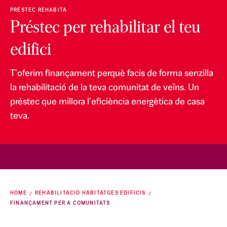
PRÉSTEC REHABITA
Préstec per rehabilitar el teu
edifici
T'oferim finançament perquè facis de forma senzilla
la rehabilitació de la teva comunitat de veïns. Un
préstec que millora l'eficiència energètica de casa
teva.
HOME
REHABILITACIÓ HABITATGES EDIFICIS
FINANÇAMENT PER A COMUNITATS