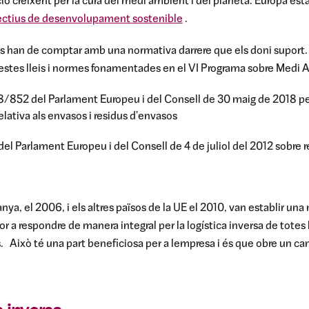
ció creixent per la cura del medi ambient i del planeta. Europa est
ectius de desenvolupament sostenible
.
ids han de comptar amb una normativa darrere que els doni suport.
aquestes lleis i normes fonamentades en el VI Programa sobre Medi
8/852 del Parlament Europeu i del Consell de 30 maig de 2018 per
lativa als envasos i residus d'envasos
el Parlament Europeu i del Consell de 4 de juliol del 2012 sobre res
ya, el 2006, i els altres països de la UE el 2010, van establir una
or a respondre de manera integral per la logística inversa de totes
.
Això té una part beneficiosa per a lempresa i és que obre un cam