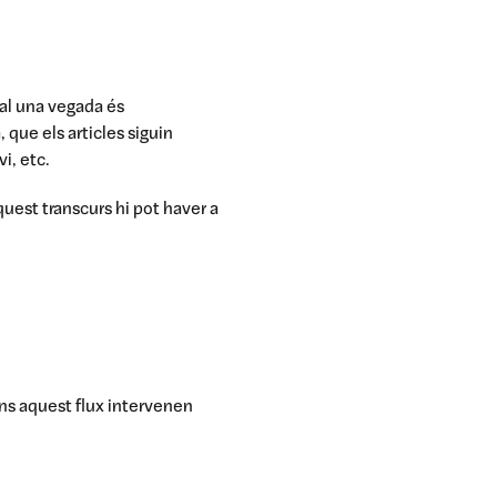
nal una vegada és
, que els articles siguin
i, etc.
quest transcurs hi pot haver a
ins aquest flux intervenen