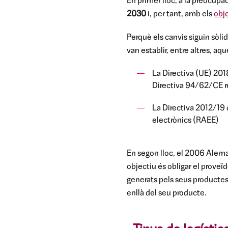
En primer lloc, a la preocupa
2030
i, per tant, amb els
obj
Perquè els canvis siguin sòl
van establir, entre altres, 
La Directiva (UE) 201
Directiva 94/62/CE re
La Directiva 2012/19 d
electrònics (RAEE)
En segon lloc, el 2006 Aleman
objectiu és obligar el proveïd
generats pels seus productes
enllà del seu producte.