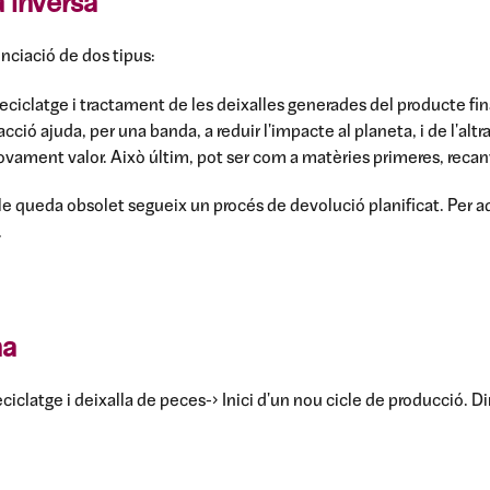
a inversa
nciació de dos tipus:
, reciclatge i tractament de les deixalles generades del producte fi
ció ajuda, per una banda, a reduir l'impacte al planeta, i de l'altra
novament valor. Això últim, pot ser com a matèries primeres, recanv
cle queda obsolet segueix un procés de devolució planificat. Per a
.
na
ciclatge i deixalla de peces->
Inici d'un nou cicle de producció. D