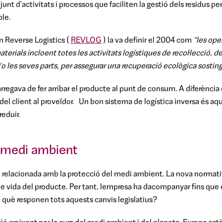
junt d'activitats i processos que faciliten la gestió dels residus per
ble.
 Reverse Logistics (
REVLOG
) la va definir el 2004 com
“les ope
aterials incloent totes les activitats logístiques de recol·lecció,
/o les seves parts, per assegurar una recuperació ecològica sostin
arregava de fer arribar el producte al punt de consum. A diferència 
del client al proveïdor.
Un bon sistema de logística inversa és aq
 reduir.
 medi ambient
lt relacionada amb la protecció del medi ambient. La nova normati
 de vida del producte. Per tant, lempresa ha dacompanyar fins que 
a què responen tots aquests canvis legislatius?