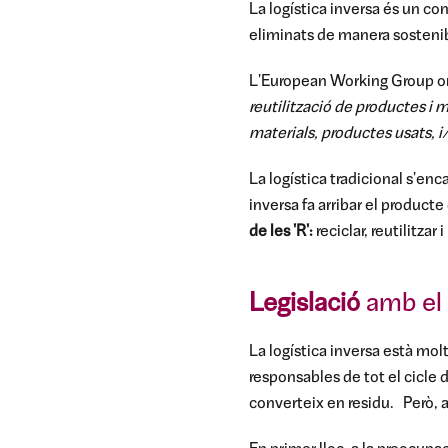
La logística inversa és un con
eliminats de manera sosteni
L'European Working Group on
reutilització de productes i m
materials, productes usats, i
La logística tradicional s'enc
inversa fa arribar el producte 
de les 'R':
reciclar, reutilitzar i
Legislació
amb el
La logística inversa està mo
responsables de tot el cicle
converteix en residu.
Però, 