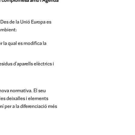
à
compromesa amb l'Agenda
 Des de la Unió Europa es
 Ambient:
 la qual es modifica la
idus d'aparells elèctrics i
 nova normativa. El seu
 les deixalles i elements
í per a la diferenciació més