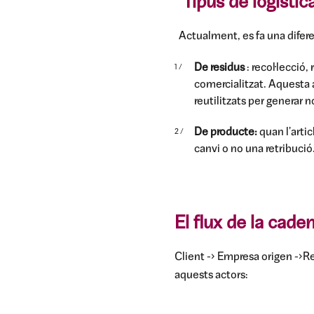
Tipus de logístic
Actualment, es fa una difere
De residus
: recol·lecció
comercialitzat. Aquesta ac
reutilitzats per generar 
De producte:
quan l'arti
canvi o no una retribució
El flux de la cade
Client ->
Empresa origen
->Re
aquests actors: