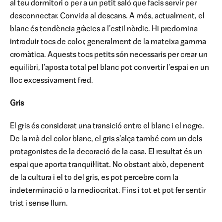
al teu dormitori o per a un petit saló que facis servir per
desconnectar. Convida al descans. A més, actualment, el
blanc és tendència gràcies a l'estil nòrdic. Hi predomina
introduir tocs de color, generalment de la mateixa gamma
cromàtica. Aquests tocs petits són necessaris per crear un
equilibri, l'aposta total pel blanc pot convertir l'espai en un
lloc excessivament fred.
Gris
El gris és considerat una transició entre el blanc i el negre.
De la mà del color blanc, el gris s'alça també com un dels
protagonistes de la decoració de la casa. El resultat és un
espai que aporta tranquil·litat. No obstant això, depenent
de la cultura i el to del gris, es pot percebre com la
indeterminació o la mediocritat. Fins i tot et pot fer sentir
trist i sense llum.