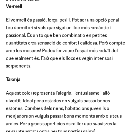
Vermell
El vermell és passió, força, perill. Pot ser una opció per al
teu dormitori si vols que sigui un lloc més romàntic i
passional. És un to que ben combinat o en petites
quantitats crea sensació de confort i calidesa. Però compte
amb les mesures! Podeu fer veure l'espai més reduït del
que realment és. Farà que els llocs es vegin intensos i
sorprenents.
Taronja
Aquest color representa l'alegria, l'entusiasme i allò
divertit. Ideal per a estades on vulguis passar bones
estones. Cambres dels nens, habitacions juvenils o
menjadors on vulguis passar bons moments amb els teus
amics. Per a grans superfícies és millor que suavitzes la
seva intensitat i optis per tons pastís i salmó.