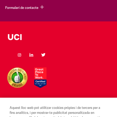
Formulari de contacte
Aquest lloc web pot utilitzar cookies pròpies i de tercers per a
Avís legal i Condicions d'ús
fins analítics, i per mostrar-te publicitat personalitzada en