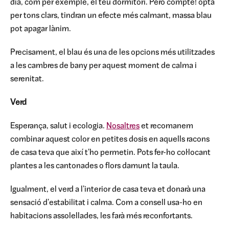
dia, com per exemple, el teu dormitori. Però compte! opta
per tons clars, tindran un efecte més calmant, massa blau
pot apagar lànim.
Precisament, el blau és una de les opcions més utilitzades
a les cambres de bany per aquest moment de calma i
serenitat.
Verd
Esperança, salut i ecologia.
Nosaltres
et recomanem
combinar aquest color en petites dosis en aquells racons
de casa teva que així t'ho permetin. Pots fer-ho col·locant
plantes a les cantonades o flors damunt la taula.
Igualment, el verd a l'interior de casa teva et donarà una
sensació d'estabilitat i calma. Com a consell usa-ho en
habitacions assolellades, les farà més reconfortants.