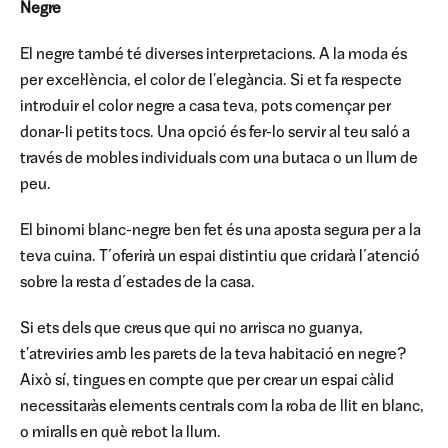
Negre
El negre també té diverses interpretacions. A la moda és
per excel·lència, el color de l'elegància. Si et fa respecte
introduir el color negre a casa teva, pots començar per
donar-li petits tocs. Una opció és fer-lo servir al teu saló a
través de mobles individuals com una butaca o un llum de
peu.
El binomi blanc-negre ben fet és una aposta segura per a la
teva cuina. T´oferirà un espai distintiu que cridarà l´atenció
sobre la resta d´estades de la casa.
Si ets dels que creus que qui no arrisca no guanya,
t'atreviries amb les parets de la teva habitació en negre?
Això sí, tingues en compte que per crear un espai càlid
necessitaràs elements centrals com la roba de llit en blanc,
o miralls en què rebot la llum.