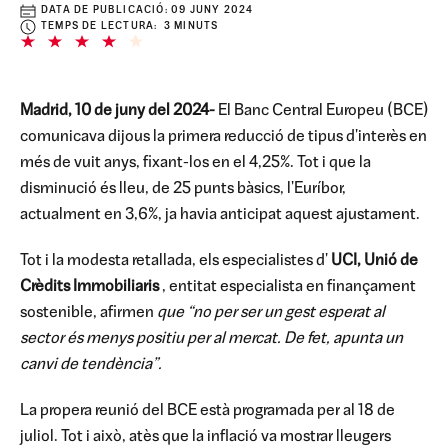
DATA DE PUBLICACIÓ:
09 JUNY 2024
TEMPS DE LECTURA: 3 MINUTS
Madrid, 10 de juny del 2024-
El Banc Central Europeu (BCE)
comunicava dijous la primera reducció de tipus d'interès en
més de vuit anys, fixant-los en el 4,25%. Tot i que la
disminució és lleu, de 25 punts bàsics, l'Euríbor,
actualment en 3,6%, ja havia anticipat aquest ajustament.
Tot i la modesta retallada, els especialistes d'
UCI, Unió de
Crèdits Immobiliaris
, entitat especialista en finançament
sostenible, afirmen
que “no per ser un gest esperat al
sector és menys positiu per al mercat. De fet, apunta un
canvi de tendència”.
La propera reunió del BCE està programada per al 18 de
juliol. Tot i això, atès que la inflació va mostrar lleugers