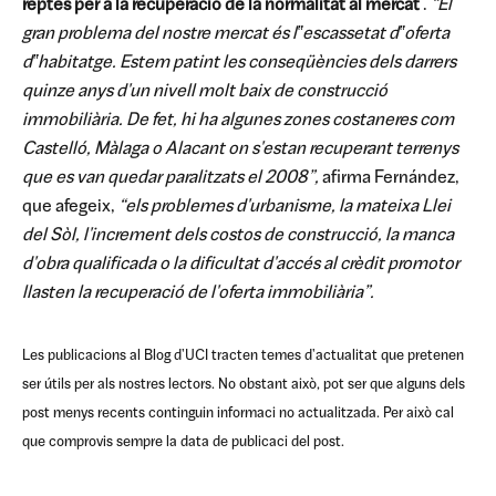
reptes per a la recuperació de la normalitat al mercat
.
“El
gran problema del nostre mercat és l‟escassetat d‟oferta
d‟habitatge. Estem patint les conseqüències dels darrers
quinze anys d'un nivell molt baix de construcció
immobiliària. De fet, hi ha algunes zones costaneres com
Castelló, Màlaga o Alacant on s'estan recuperant terrenys
que es van quedar paralitzats el 2008”,
afirma Fernández,
que afegeix,
“els problemes d'urbanisme, la mateixa Llei
del Sòl, l'increment dels costos de construcció, la manca
d'obra qualificada o la dificultat d'accés al crèdit promotor
llasten la recuperació de l'oferta immobiliària”.
Les publicacions al Blog d'UCI tracten temes d'actualitat que pretenen
ser útils per als nostres lectors. No obstant això, pot ser que alguns dels
post menys recents continguin informaci no actualitzada. Per això cal
que comprovis sempre la data de publicaci del post.