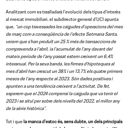
Analitzant com es traslladarà l'evolució dels tipus d'interès
al mercat immobiliari, el subdirector general d'UCI apunta
que,
“un cop travessades les caigudes d'operacions del mes
de març com a conseqüència de l'efecte Setmana Santa,
veiem que s'han produït un 25 % més de transaccions de
compravenda a l'abril, ia l'acumulat de l'any davant del
mateix període de l'any passat estem creixent un 6,4%
interanual. Per la seva banda, les firmes d'hipoteques al
mes d'abril han crescut un 38% i un 13,7% els quatre primers
mesos de l'any respecte al 2023. Són dades positives i
apunten a una tendència creixent a l'activitat. De fet,
esperem que el 2024 compensi la caiguda que va tenir el
2023 i se situï per sobre dels nivells del 2022, el millor any
de la sèrie històrica”.
Tot i que
la manca d'estoc és, sens dubte, un dels principals