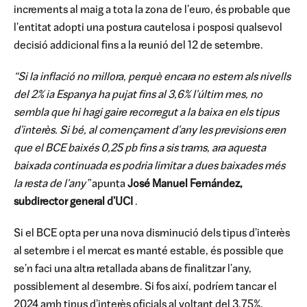
increments al maig a tota la zona de l'euro, és probable que
l'entitat adopti una postura cautelosa i posposi qualsevol
decisió addicional fins a la reunió del 12 de setembre.
“Si la inflació no millora, perquè encara no estem als nivells
del 2% ia Espanya ha pujat fins al 3,6% l'últim mes, no
sembla que hi hagi gaire recorregut a la baixa en els tipus
d'interès. Si bé, al començament d'any les previsions eren
que el BCE baixés 0,25 pb fins a sis trams, ara aquesta
baixada continuada es podria limitar a dues baixades més
la resta de l'any”
apunta
José Manuel Fernández,
subdirector general d'UCI
.
Si el BCE opta per una nova disminució dels tipus d'interès
al setembre i el mercat es manté estable, és possible que
se'n faci una altra retallada abans de finalitzar l'any,
possiblement al desembre. Si fos així, podríem tancar el
2024 amb tipus d'interès oficials al voltant del 3,75%.