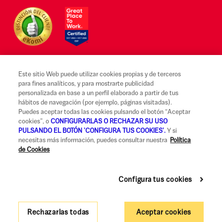
Este sitio Web puede utilizar cookies propias y de terceros
para fines analíticos, y para mostrarte publicidad
Aviso legal y Condiciones de uso
personalizada en base a un perfil elaborado a partir de tus
hábitos de navegación (por ejemplo, páginas visitadas).
Canal Alerta Ética
Puedes aceptar todas las cookies pulsando el botón “Aceptar
cookies”, o
CONFIGURARLAS O RECHAZAR SU USO
Reclamaciones
PULSANDO EL BOTÓN 'CONFIGURA TUS COOKIES'.
Y si
necesitas más información, puedes consultar nuestra
Política
Código de Buenas Prácticas
de Cookies
Información Legal y Seguridad
Política de privacidad y cookies
Configura tus cookies
Accesibilidad
Rechazarlas todas
Aceptar cookies
Gobierno Corporativo y Política de Remuneraciones