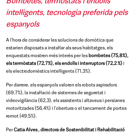
Bombetes, termòstats i endolls
intel·ligents, tecnologia preferida pels
espanyols
A l'hora de considerar les solucions de domòtica que
estarien disposats a instal·lar als seus habitatges, els
enquestats mostren més interès per les
bombetes (75,8%),
els termòstats (72,7%), els endolls i interruptors (72,2 %)
i
els electrodomèstics intel·ligents (71,3%).
Per darrere, els espanyols valoren els robots aspiradors
(69,7%), la instal·lació de sistemes de seguretat i
videovigilància (62,3), els assistents i altaveus i persianes
motoritzades (56,4%) i l'obertura o el tancament de portes
remot (49,5%).
Per
Catia Alves
, directora de Sostenibilitat i Rehabilitació