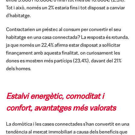
entre 5.000 i 10.000€ o fins i tot més de 10.000€ (2,3%).
Tot i això, només un 2% estaria fins i tot disposat a canviar
d'habitatge.
Contractarien un préstec al consum per convertir el seu
habitatge en una casa connectada? La resposta és rotunda,
ja que només un 22,4% afirma estar disposat a sol·licitar
finançament amb aquesta finalitat, on curiosament les
dones es mostren més partícips (23,4%), davant del 21%
dels homes.
Estalvi energètic, comoditat i
confort, avantatges més valorats
La domòtica i les cases connectades s'han convertit en una
tendència al mercat immobiliari a causa dels beneficis que