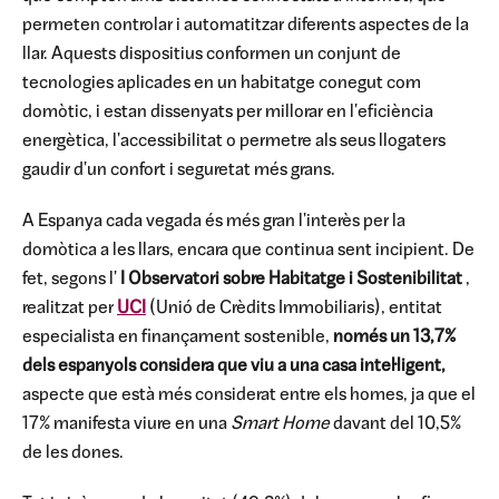
permeten controlar i automatitzar diferents aspectes de la
llar. Aquests dispositius conformen un conjunt de
tecnologies aplicades en un habitatge conegut com
domòtic, i estan dissenyats per millorar en l'eficiència
energètica, l'accessibilitat o permetre als seus llogaters
gaudir d'un confort i seguretat més grans.
A Espanya cada vegada és més gran l'interès per la
domòtica a les llars, encara que continua sent incipient. De
fet, segons l'
I Observatori sobre Habitatge i Sostenibilitat
,
realitzat per
UCI
(Unió de Crèdits Immobiliaris), entitat
especialista en finançament sostenible,
només un 13,7%
dels espanyols considera que viu a una casa intel·ligent,
aspecte que està més considerat entre els homes, ja que el
17% manifesta viure en una
Smart Home
davant del 10,5%
de les dones.