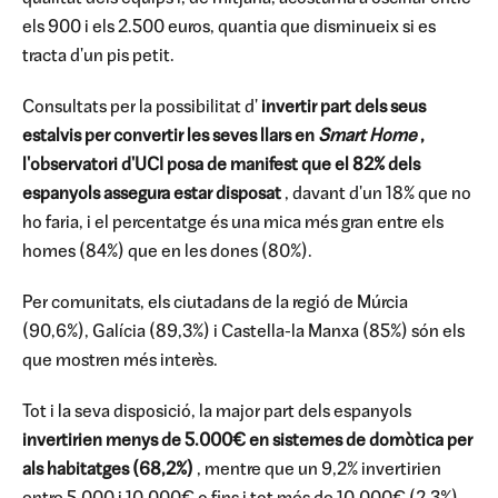
els 900 i els 2.500 euros, quantia que disminueix si es
tracta d'un pis petit.
Consultats per la possibilitat d'
invertir part dels seus
estalvis per convertir les seves llars en
Smart Home
,
l'observatori d'UCI posa de manifest que el 82% dels
espanyols assegura estar disposat
, davant d'un 18% que no
ho faria, i el percentatge és una mica més gran entre els
homes (84%) que en les dones (80%).
Per comunitats, els ciutadans de la regió de Múrcia
(90,6%), Galícia (89,3%) i Castella-la Manxa (85%) són els
que mostren més interès.
Tot i la seva disposició, la major part dels espanyols
invertirien menys de 5.000€ en sistemes de domòtica per
als habitatges (68,2%)
, mentre que un 9,2% invertirien