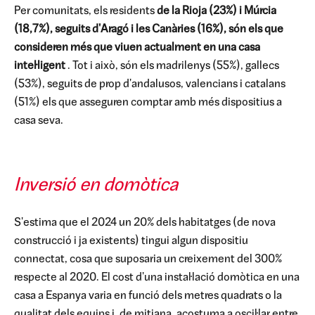
Per comunitats, els residents
de la Rioja (23%) i Múrcia
(18,7%), seguits d'Aragó i les Canàries (16%), són els que
consideren més que viuen actualment en una casa
intel·ligent
. Tot i això, són els madrilenys (55%), gallecs
(53%), seguits de prop d'andalusos, valencians i catalans
(51%) els que asseguren comptar amb més dispositius a
casa seva.
Inversió en domòtica
S'estima que el 2024 un 20% dels habitatges (de nova
construcció i ja existents) tingui algun dispositiu
connectat, cosa que suposaria un creixement del 300%
respecte al 2020. El cost d'una instal·lació domòtica en una
casa a Espanya varia en funció dels metres quadrats o la
qualitat dels equips i, de mitjana, acostuma a oscil·lar entre