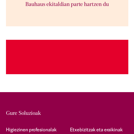
Bauhaus ekitaldian parte hartzen du
Gure Soluzioak
Higiezinen profesionalak
Etxebizitzak eta eraikinak