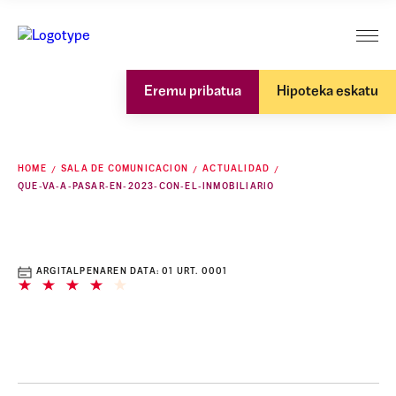
Eremu pribatua
Hipoteka eskatu
HOME
SALA DE COMUNICACION
ACTUALIDAD
QUE-VA-A-PASAR-EN-2023-CON-EL-INMOBILIARIO
ARGITALPENAREN DATA:
01 URT. 0001