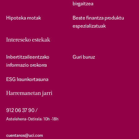
birgaitzea
Hipoteka motak
Beste finantza produktu
espezializatuak
Intereseko estekak
Inbertitzaileentzako
Guri buruz
informazio orokorra
ESG Iraunkortasuna
Harremanetan jarri
912 06 37 90
Astelehena-Ostirala: 10h -18h
cuentanos@uci.com