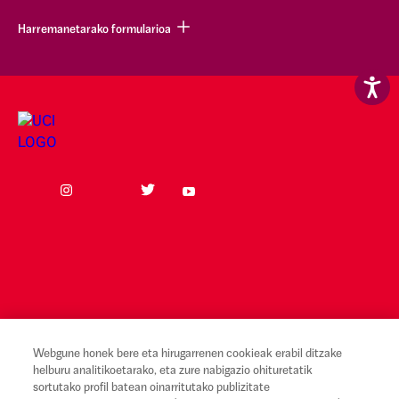
Harremanetarako formularioa
Webgune honek bere eta hirugarrenen cookieak erabil ditzake
helburu analitikoetarako, eta zure nabigazio ohituretatik
Lege-oharra eta erabilera-baldintzak
sortutako profil batean oinarritutako publizitate