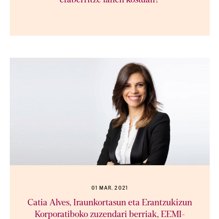
eraberritze lanen kostuan?
01 MAR. 2021
Catia Alves, Iraunkortasun eta Erantzukizun
Korporatiboko zuzendari berriak, EEMI-