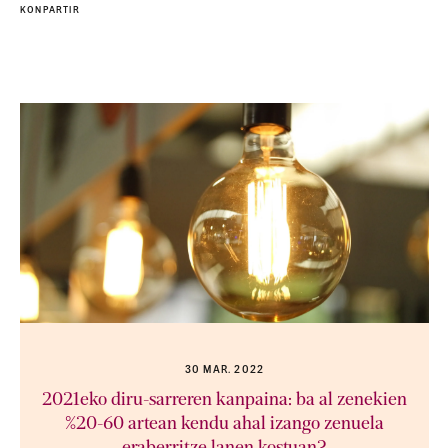
KONPARTIR
30 MAR. 2022
2021eko diru-sarreren kanpaina: ba al zenekien
%20-60 artean kendu ahal izango zenuela