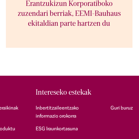
Erantzukizun Korporatiboko
zuzendari berriak, EEMI-Bauhaus
ekitaldian parte hartzen du
Intereseko estekak
eraikinak
Inbertitzaileentzako
Guri buruz
informazio orokorra
roduktu
ESG Iraunkortasuna