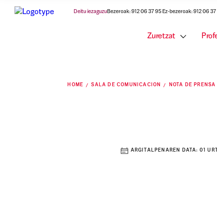
Deitu iezaguzu
Bezeroak: 912 06 37 95 Ez-bezeroak: 912 06 37
Zuretzat
Prof
HOME
SALA DE COMUNICACION
NOTA DE PRENSA
ARGITALPENAREN DATA:
01 UR