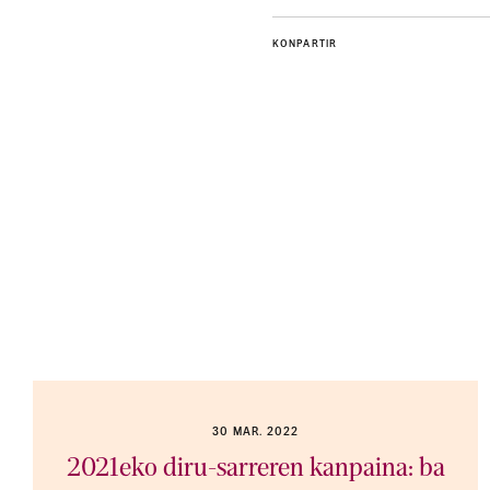
KONPARTIR
30 MAR. 2022
2021eko diru-sarreren kanpaina: ba