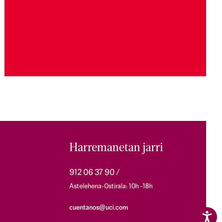
Harremanetan jarri
912 06 37 90
Astelehena-Ostirala: 10h -18h
cuentanos@uci.com