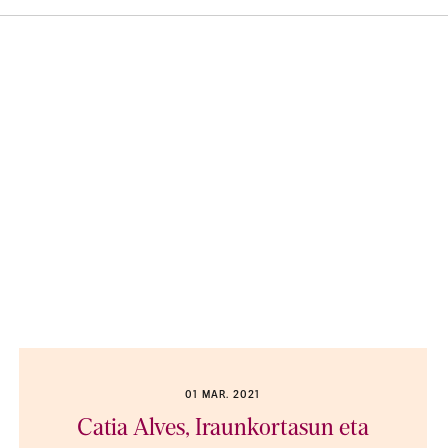
01 MAR. 2021
Catia Alves, Iraunkortasun eta