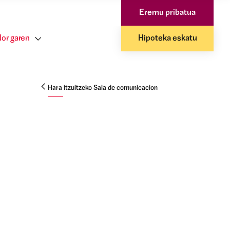
Eremu pribatua
or garen
Hipoteka eskatu
Hara itzultzeko Sala de comunicacion