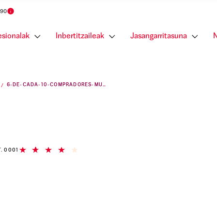
 90
esionalak
Inbertitzaileak
Jasangarritasuna
N
6-DE-CADA-10-COMPRADORES-MURCIANOS-REFORMAN-LA-VIVIENDA-ANTES-DE-DOS-ANOS
T. 0001