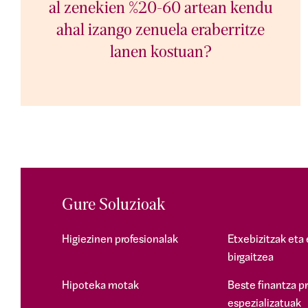
al zenekien %20-60 artean kendu
ahal izango zenuela eraberritze
lanen kostuan?
Gure Soluzioak
Higiezinen profesionalak
Etxebizitzak eta 
birgaitzea
Hipoteka motak
Beste finantza p
espezializatuak