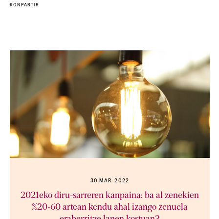
KONPARTIR
30 MAR. 2022
2021eko diru-sarreren kanpaina: ba al zenekien
%20-60 artean kendu ahal izango zenuela