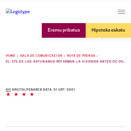
Eremu pribatua
Hipoteka eskatu
HOME
SALA DE COMUNICACION
NOTA DE PRENSA
EL-375-DE-LOS-ASTURIANOS-REFORMAN-LA-VIVIENDA-ANTES-DE-DOS-ANOS-SIENDO-LOS-MENOS-INTERESADOS-EN-REFORMAS-DE-ESPANA
ARGITALPENAREN DATA:
01 URT. 0001