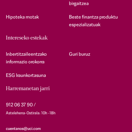
birgaitzea
Hipoteka motak
Beste finantza produktu
espezializatuak
Intereseko estekak
Inbertitzaileentzako
Guri buruz
informazio orokorra
ESG Iraunkortasuna
Harremanetan jarri
912 06 37 90
Astelehena-Ostirala: 10h -18h
cuentanos@uci.com