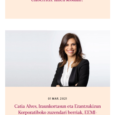
eraberritze lanen kostuan?
01 MAR. 2021
Catia Alves, Iraunkortasun eta Erantzukizun
Korporatiboko zuzendari berriak, EEMI-