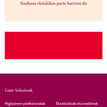
Bauhaus ekitaldian parte hartzen du
Gure Soluzioak
Higiezinen profesionalak
Etxebizitzak eta eraikinak