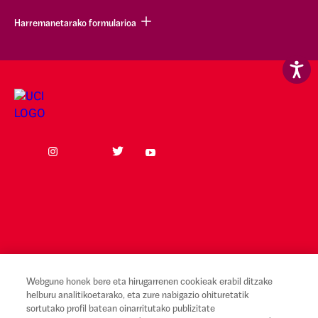
Harremanetarako formularioa
Webgune honek bere eta hirugarrenen cookieak erabil ditzake
helburu analitikoetarako, eta zure nabigazio ohituretatik
Lege-oharra eta erabilera-baldintzak
sortutako profil batean oinarritutako publizitate