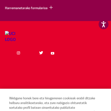
Harremanetarako formularioa
Webgune honek bere eta hirugarrenen cookieak erabil ditzake
helburu analitikoetarako, eta zure nabigazio ohituretatik
Lege-oharra eta erabilera-baldintzak
sortutako profil batean oinarritutako publizitate