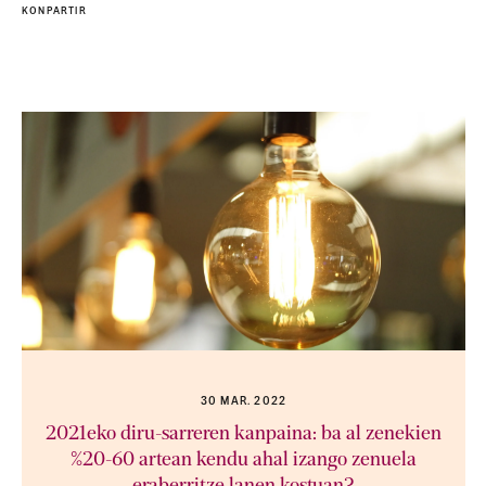
KONPARTIR
30 MAR. 2022
2021eko diru-sarreren kanpaina: ba al zenekien
%20-60 artean kendu ahal izango zenuela