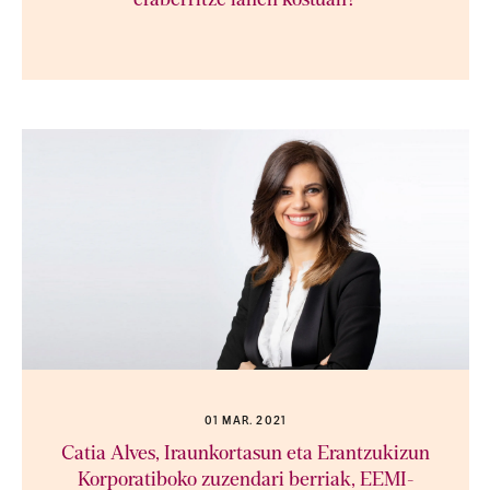
eraberritze lanen kostuan?
01 MAR. 2021
Catia Alves, Iraunkortasun eta Erantzukizun
Korporatiboko zuzendari berriak, EEMI-