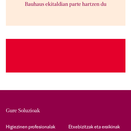
Bauhaus ekitaldian parte hartzen du
Gure Soluzioak
Higiezinen profesionalak
Etxebizitzak eta eraikinak