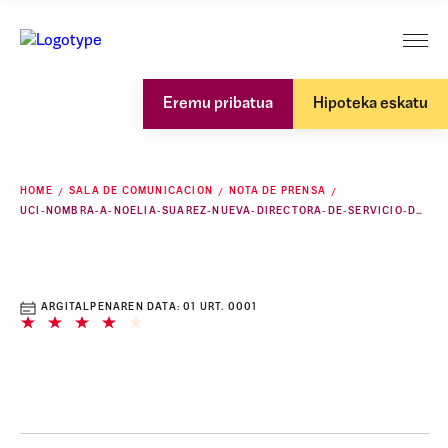
Eremu pribatua
Hipoteka eskatu
HOME
SALA DE COMUNICACION
NOTA DE PRENSA
UCI-NOMBRA-A-NOELIA-SUAREZ-NUEVA-DIRECTORA-DE-SERVICIO-DE-ATENCION-POSVENTA
ARGITALPENAREN DATA:
01 URT. 0001