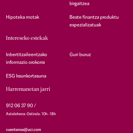
birgaitzea
Hipoteka motak
Beste finantza produktu
espezializatuak
Intereseko estekak
Inbertitzaileentzako
Guri buruz
informazio orokorra
ESG Iraunkortasuna
Harremanetan jarri
912 06 37 90
Astelehena-Ostirala: 10h -18h
cuentanos@uci.com