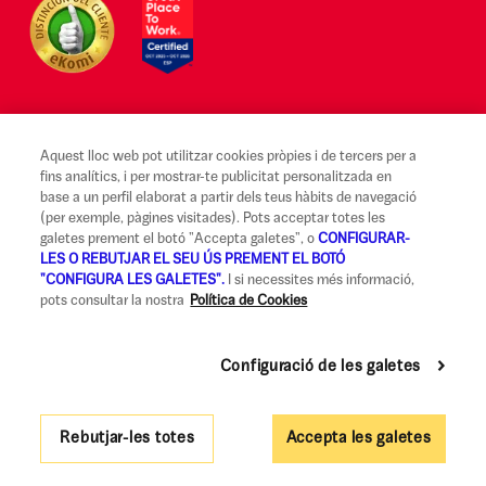
Aquest lloc web pot utilitzar cookies pròpies i de tercers per a
Avís legal i Condicions d'ús
fins analítics, i per mostrar-te publicitat personalitzada en
base a un perfil elaborat a partir dels teus hàbits de navegació
Canal Alerta Ètica
(per exemple, pàgines visitades). Pots acceptar totes les
galetes prement el botó "Accepta galetes", o
CONFIGURAR-
Reclamacions
LES O REBUTJAR EL SEU ÚS PREMENT EL BOTÓ
"CONFIGURA LES GALETES".
I si necessites més informació,
Codi de Bones Pràctiques
pots consultar la nostra
Política de Cookies
Informació legal i seguretat
Política de privadesa i cookies
Configuració de les galetes
Accessibilitat
Rebutjar-les totes
Accepta les galetes
Govern Corporatiu i Política de Remuneracions