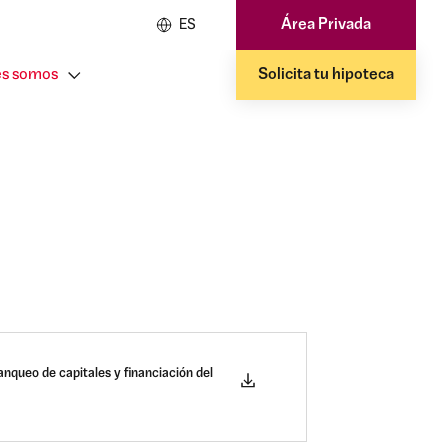
Área Privada
ES
s somos
Solicita tu hipoteca
nqueo de capitales y financiación del