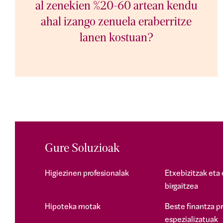
al zenekien %20-60 artean kendu
ahal izango zenuela eraberritze
lanen kostuan?
Gure Soluzioak
Higiezinen profesionalak
Etxebizitzak eta 
birgaitzea
Hipoteka motak
Beste finantza p
espezializatuak