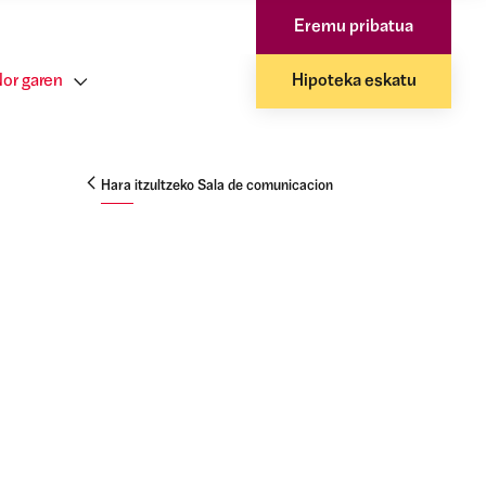
Eremu pribatua
or garen
Hipoteka eskatu
Hara itzultzeko Sala de comunicacion