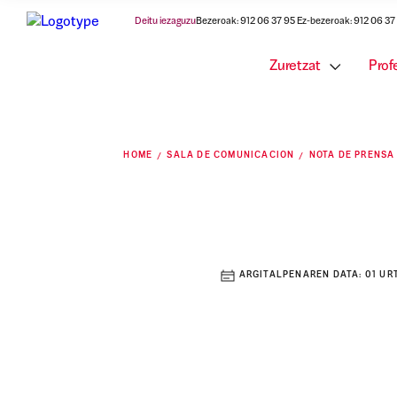
Deitu iezaguzu
Bezeroak: 912 06 37 95 Ez-bezeroak: 912 06 37
Zuretzat
Prof
HOME
SALA DE COMUNICACION
NOTA DE PRENSA
ARGITALPENAREN DATA:
01 UR