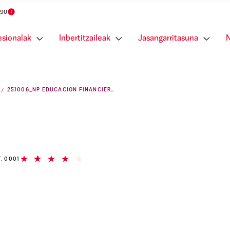
 90
esionalak
Inbertitzaileak
Jasangarritasuna
N
251006_NP EDUCACION FINANCIERA 2025
T. 0001