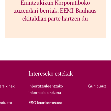
Erantzukizun Korporatiboko
zuzendari berriak, EEMI-Bauhaus
ekitaldian parte hartzen du
Intereseko estekak
eraikinak
Inbertitzaileentzako
Guri buruz
informazio orokorra
roduktu
ESG Iraunkortasuna