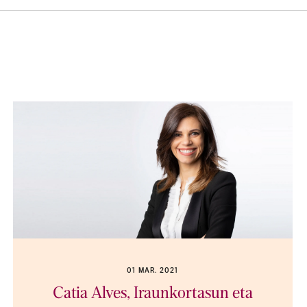
01 MAR. 2021
Catia Alves, Iraunkortasun eta