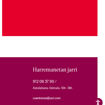
Harremanetan jarri
912 06 37 90
Astelehena-Ostirala: 10h -18h
cuentanos@uci.com