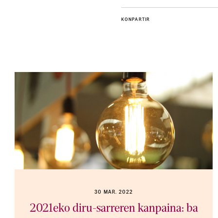
KONPARTIR
30 MAR. 2022
2021eko diru-sarreren kanpaina: ba