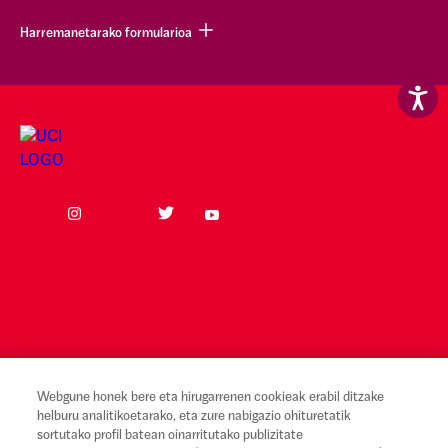
Harremanetarako formularioa
Webgune honek bere eta hirugarrenen cookieak erabil ditzake
helburu analitikoetarako, eta zure nabigazio ohituretatik
Lege-oharra eta erabilera-baldintzak
sortutako profil batean oinarritutako publizitate