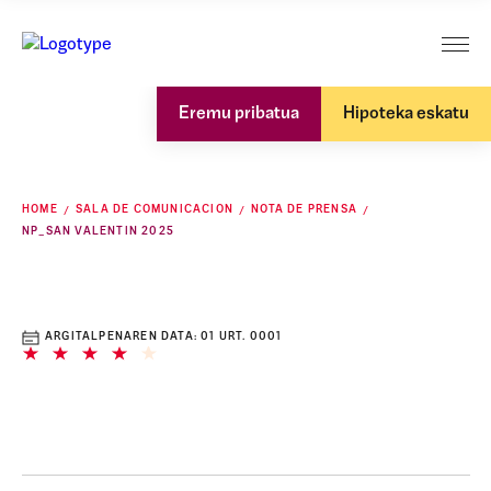
Eremu pribatua
Hipoteka eskatu
HOME
SALA DE COMUNICACION
NOTA DE PRENSA
NP_SAN VALENTIN 2025
ARGITALPENAREN DATA:
01 URT. 0001