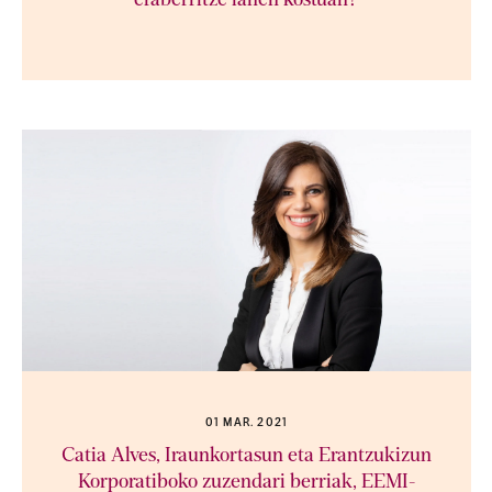
eraberritze lanen kostuan?
01 MAR. 2021
Catia Alves, Iraunkortasun eta Erantzukizun
Korporatiboko zuzendari berriak, EEMI-