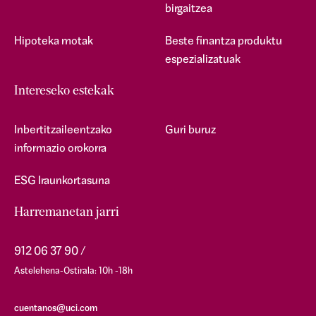
birgaitzea
Hipoteka motak
Beste finantza produktu
espezializatuak
Intereseko estekak
Inbertitzaileentzako
Guri buruz
informazio orokorra
ESG Iraunkortasuna
Harremanetan jarri
912 06 37 90
Astelehena-Ostirala: 10h -18h
cuentanos@uci.com