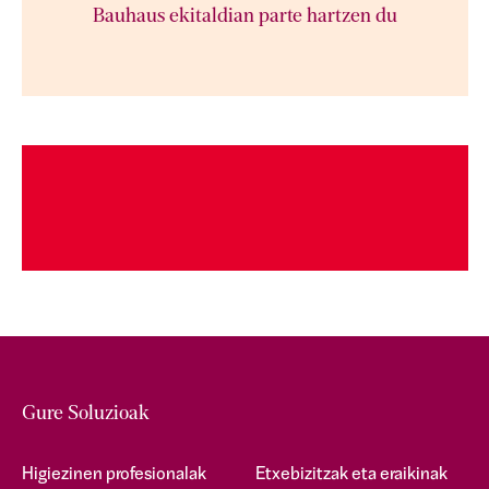
Bauhaus ekitaldian parte hartzen du
Gure Soluzioak
Higiezinen profesionalak
Etxebizitzak eta eraikinak