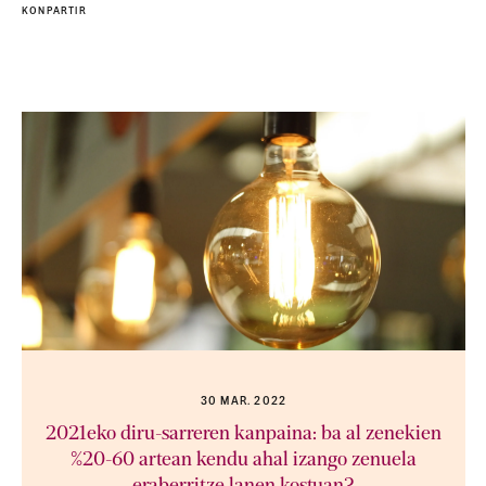
KONPARTIR
30 MAR. 2022
2021eko diru-sarreren kanpaina: ba al zenekien
%20-60 artean kendu ahal izango zenuela