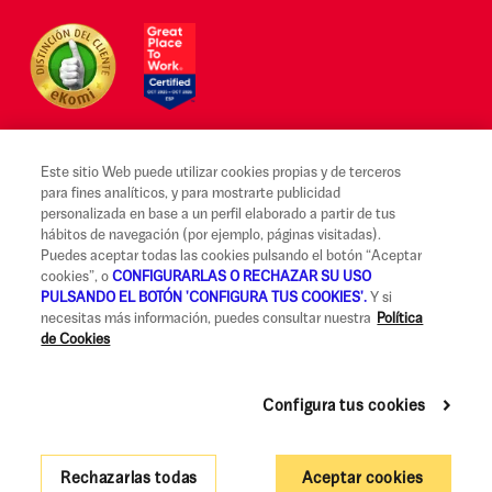
Este sitio Web puede utilizar cookies propias y de terceros
para fines analíticos, y para mostrarte publicidad
Aviso legal y Condiciones de uso
personalizada en base a un perfil elaborado a partir de tus
hábitos de navegación (por ejemplo, páginas visitadas).
Canal Alerta Ética
Puedes aceptar todas las cookies pulsando el botón “Aceptar
cookies”, o
CONFIGURARLAS O RECHAZAR SU USO
Reclamaciones
PULSANDO EL BOTÓN 'CONFIGURA TUS COOKIES'.
Y si
necesitas más información, puedes consultar nuestra
Política
Código de Buenas Prácticas
de Cookies
Información Legal y Seguridad
Política de privacidad y cookies
Configura tus cookies
Accesibilidad
Rechazarlas todas
Aceptar cookies
Gobierno Corporativo y Política de Remuneraciones