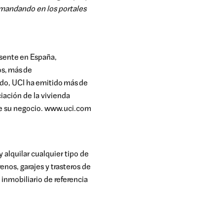
demandando en los portales
esente en España,
os, más de
ado, UCI ha emitido más de
iación de la vivienda
o de su negocio. www.uci.com
 alquilar cualquier tipo de
renos, garajes y trasteros de
nmobiliario de referencia