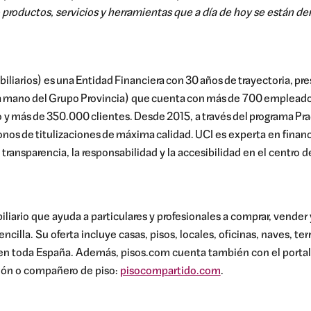
o productos, servicios y herramientas que a día de hoy se están 
liarios) es una Entidad Financiera con 30 años de trayectoria, pr
e la mano del Grupo Provincia) que cuenta con más de 700 emplead
o y más de 350.000 clientes. Desde 2015, a través del programa Pr
nos de titulizaciones de máxima calidad. UCI es experta en financ
a transparencia, la responsabilidad y la accesibilidad en el centr
liario que ayuda a particulares y profesionales a comprar, vender y
cilla. Su oferta incluye casas, pisos, locales, oficinas, naves, ter
n toda España. Además, pisos.com cuenta también con el portal i
ión o compañero de piso:
pisocompartido.com
.