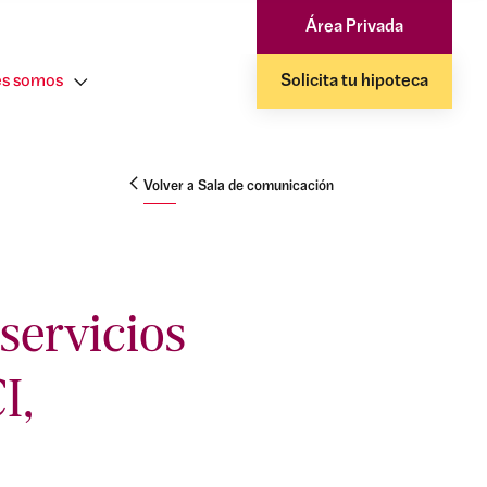
Área Privada
s somos
Solicita tu hipoteca
Volver a Sala de comunicación
servicios
I,