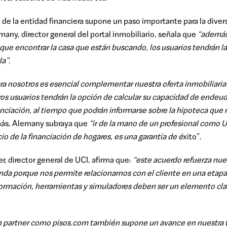
e de la entidad financiera supone un paso importante para la diver
any, director general del portal inmobiliario, señala que
“además 
ue encontrar la casa que están buscando, los usuarios tendrán la 
a”.
ra nosotros es esencial complementar nuestra oferta inmobiliaria
tros usuarios tendrán la opción de calcular su capacidad de end
anciación, al tiempo que podrán informarse sobre la hipoteca que
ás, Alemany subraya que
“ir de la mano de un profesional como 
o de la financiación de hogares, es una garantía de é
xito”.
r, director general de UCI, afirma que:
“este acuerdo refuerza nu
da porque nos permite relacionarnos con el cliente en una etapa i
nformación, herramientas y simuladores deben ser un elemento cla
 partner como pisos.com también supone un avance en nuestra tr