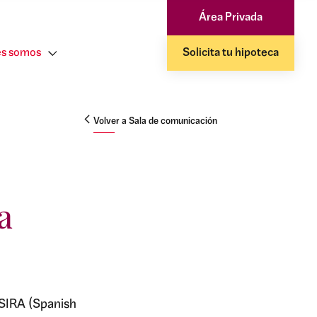
Área Privada
s somos
Solicita tu hipoteca
Volver a Sala de comunicación
a
 SIRA (Spanish