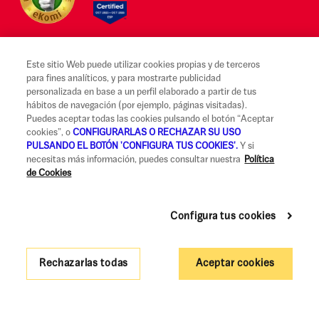
Este sitio Web puede utilizar cookies propias y de terceros
para fines analíticos, y para mostrarte publicidad
Aviso legal y Condiciones de uso
personalizada en base a un perfil elaborado a partir de tus
hábitos de navegación (por ejemplo, páginas visitadas).
Canal Alerta Ética
Puedes aceptar todas las cookies pulsando el botón “Aceptar
cookies”, o
CONFIGURARLAS O RECHAZAR SU USO
Reclamaciones
PULSANDO EL BOTÓN 'CONFIGURA TUS COOKIES'.
Y si
necesitas más información, puedes consultar nuestra
Política
Código de Buenas Prácticas
de Cookies
Información Legal y Seguridad
Política de privacidad y cookies
Configura tus cookies
Accesibilidad
Rechazarlas todas
Aceptar cookies
Gobierno Corporativo y Política de Remuneraciones