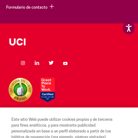
Formulario de contacto
Este sitio Web puede utilizar cookies propias y de terceros
para fines analíticos, y para mostrarte publicidad
Aviso legal y Condiciones de uso
personalizada en base a un perfil elaborado a partir de tus
hábitos de navegación (por ejemplo, páginas visitadas).