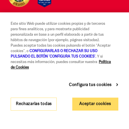
Este sitio Web puede utilizar cookies propias y de terceros
para fines analíticos, y para mostrarte publicidad
Aviso legal y Condiciones de uso
personalizada en base a un perfil elaborado a partir de tus
hábitos de navegación (por ejemplo, páginas visitadas).
Canal Alerta Ética
Puedes aceptar todas las cookies pulsando el botón “Aceptar
cookies”, o
CONFIGURARLAS O RECHAZAR SU USO
Reclamaciones
PULSANDO EL BOTÓN 'CONFIGURA TUS COOKIES'.
Y si
necesitas más información, puedes consultar nuestra
Política
Código de Buenas Prácticas
de Cookies
Información Legal y Seguridad
Política de privacidad y cookies
Configura tus cookies
Accesibilidad
Rechazarlas todas
Aceptar cookies
Gobierno Corporativo y Política de Remuneraciones