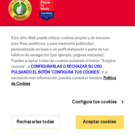
Este sitio Web puede utilizar cookies propias y de terceros
para fines analíticos, y para mostrarte publicidad
Aviso legal y Condiciones de uso
personalizada en base a un perfil elaborado a partir de tus
hábitos de navegación (por ejemplo, páginas visitadas).
Canal Alerta Ética
Puedes aceptar todas las cookies pulsando el botón “Aceptar
cookies”, o
CONFIGURARLAS O RECHAZAR SU USO
Reclamaciones
PULSANDO EL BOTÓN 'CONFIGURA TUS COOKIES'.
Y si
necesitas más información, puedes consultar nuestra
Política
Código de Buenas Prácticas
de Cookies
Información Legal y Seguridad
Política de privacidad y cookies
Configura tus cookies
Accesibilidad
Rechazarlas todas
Aceptar cookies
Gobierno Corporativo y Política de Remuneraciones