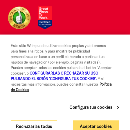
Este sitio Web puede utilizar cookies propias y de terceros
para fines analíticos, y para mostrarte publicidad
Aviso legal y Condiciones de uso
personalizada en base a un perfil elaborado a partir de tus
hábitos de navegación (por ejemplo, páginas visitadas).
Canal Alerta Ética
Puedes aceptar todas las cookies pulsando el botón “Aceptar
cookies”, o
CONFIGURARLAS O RECHAZAR SU USO
Reclamaciones
PULSANDO EL BOTÓN 'CONFIGURA TUS COOKIES'.
Y si
necesitas más información, puedes consultar nuestra
Política
Código de Buenas Prácticas
de Cookies
Información Legal y Seguridad
Política de privacidad y cookies
Configura tus cookies
Accesibilidad
Rechazarlas todas
Aceptar cookies
Gobierno Corporativo y Política de Remuneraciones