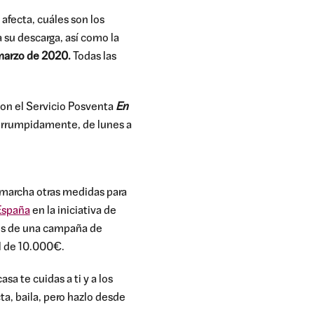
afecta, cuáles son los
 su descarga, así como la
marzo de 2020.
Todas las
con el Servicio Posventa
En
terrumpidamente, de lunes a
 marcha otras medidas para
España
en la iniciativa de
vés de una campaña de
l de 10.000€.
sa te cuidas a ti y a los
ta, baila, pero hazlo desde