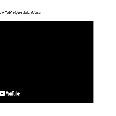
os #YoMeQuedoEnCasa