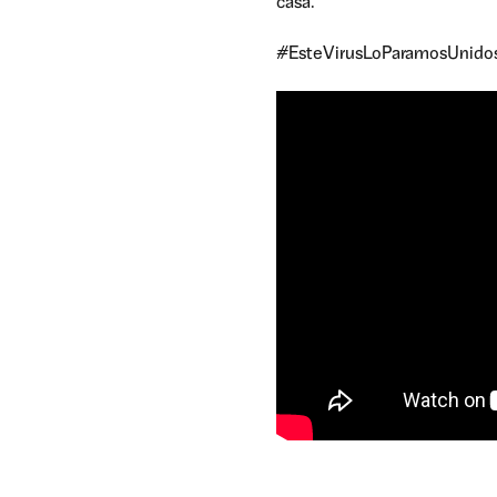
casa.
#EsteVirusLoParamosUnid