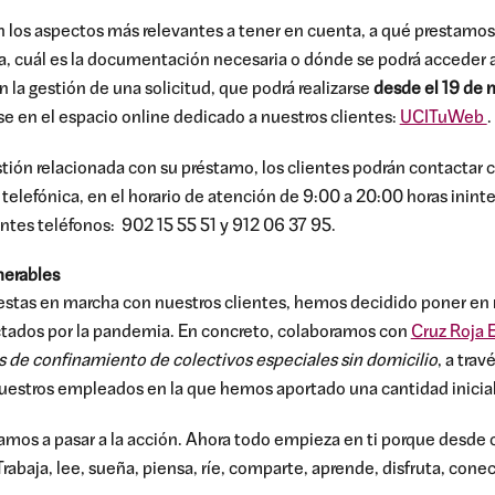
n los aspectos más relevantes a tener en cuenta, a qué prestamos 
la, cuál es la documentación necesaria o dónde se podrá acceder a
 la gestión de una solicitud, que podrá realizarse
desde el 19 de 
se en el espacio online dedicado a nuestros clientes:
UCITuWeb
.
stión relacionada con su préstamo, los clientes podrán contactar 
telefónica, en el horario de atención de 9:00 a 20:00 horas inin
ientes teléfonos: 902 15 55 51 y 912 06 37 95.
nerables
uestas en marcha con nuestros clientes, hemos decidido poner en
ectados por la pandemia. En concreto, colaboramos con
Cruz Roja 
 de confinamiento de colectivos especiales sin domicilio
, a tra
uestros empleados en la que hemos aportado una cantidad inicia
tamos a pasar a la acción. Ahora todo empieza en ti porque desde ca
rabaja, lee, sueña, piensa, ríe, comparte, aprende, disfruta, conec