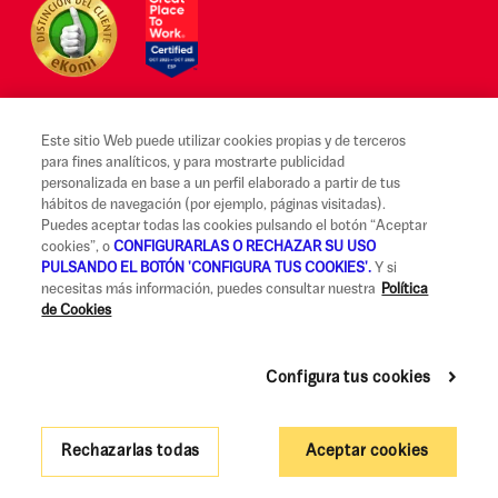
Este sitio Web puede utilizar cookies propias y de terceros
para fines analíticos, y para mostrarte publicidad
Aviso legal y Condiciones de uso
personalizada en base a un perfil elaborado a partir de tus
hábitos de navegación (por ejemplo, páginas visitadas).
Canal Alerta Ética
Puedes aceptar todas las cookies pulsando el botón “Aceptar
cookies”, o
CONFIGURARLAS O RECHAZAR SU USO
Reclamaciones
PULSANDO EL BOTÓN 'CONFIGURA TUS COOKIES'.
Y si
necesitas más información, puedes consultar nuestra
Política
Código de Buenas Prácticas
de Cookies
Información Legal y Seguridad
Política de privacidad y cookies
Configura tus cookies
Accesibilidad
Rechazarlas todas
Aceptar cookies
Gobierno Corporativo y Política de Remuneraciones