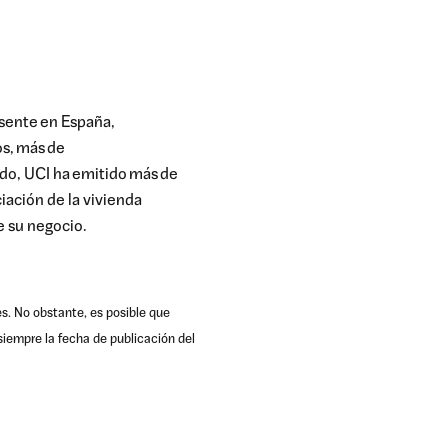
sente
en España,
os
,
más
de
do, UCI ha
emitido
más
de
iación de la vivienda
de su negocio.
es. No obstante, es posible que
iempre la fecha de publicación del