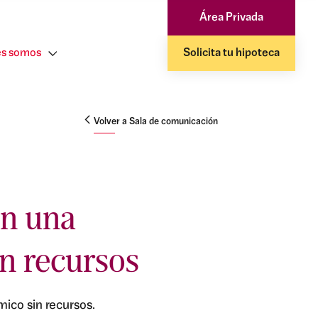
Área Privada
s somos
Solicita tu hipoteca
Volver a Sala de comunicación
an una
n recursos
mico sin recursos.