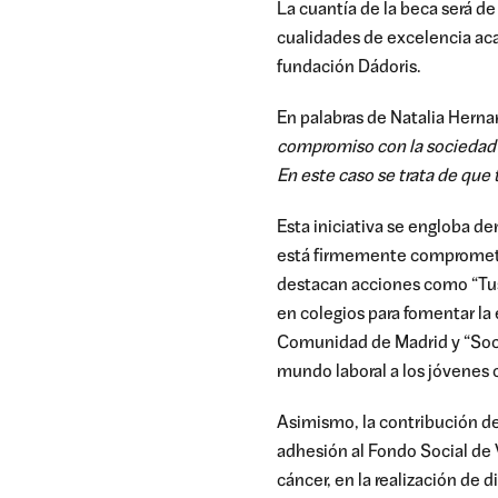
La cuantía de la beca será
de 
cualidades de excelencia aca
fundación
Dádori
s
.
En palabras de Natalia Hern
compromiso con la sociedad y
En este caso se trata de que 
Esta iniciativa se engloba de
est
á
firmemente compromet
destacan acciones como “
Tu
en
colegios
para fomentar la 
Comunidad de Madrid y “Soci
mundo laboral a los jóvenes 
Asimismo, la
contribución de
adhesión al Fondo Social de 
cáncer, en la realización de