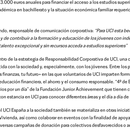
3.000 euros
anuales
para financiar el acceso a los estudios
super
démica en bachillerato y la situación económica familiar requerid
ando, responsable de comunicación corporativa:
“Para UCI esta be
 de contribuir a la formación y educación de los jóvenes con ind
talento excepcional y sin recursos acceda a estudios superiores”
ntro de la estrategia de
R
esponsabilidad Corporativa
de UCI,
una 
ida
con la
sociedad
y, especialmente, con los jóvenes. Entre los
s finanzas, tu futuro»
en las que
voluntarios
de UCI
impar
ten
forma
educación financiera
, el ahorro y
el consumo responsable
. “4º de
os por un día” de la Fundación Junior
Achievement
que tienen
con estancia en UCI pa
ra conocer diferentes áreas y el día a día d
l UCI España a la sociedad
también se
materializa en otras inicia
Vivienda, así como colaborar en
eventos con la finalidad de apoyar
 diversas campañas de donación para colectivos desfavorecidos o a