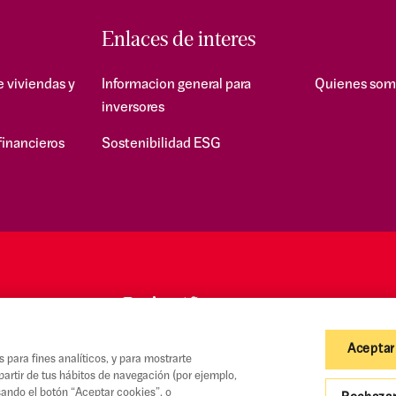
Enlaces de interes
e viviendas y
Informacion general para
Quienes som
inversores
financieros
Sostenibilidad ESG
Aceptar
s para fines analíticos, y para mostrarte
partir de tus hábitos de navegación (por ejemplo,
sando el botón “Aceptar cookies”, o