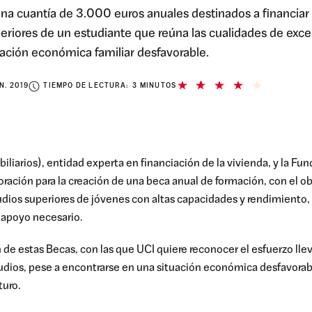
na cuantía de 3.000 euros anuales destinados a financiar 
eriores de un estudiante que reúna las cualidades de exc
uación económica familiar desfavorable.
N. 2019
TIEMPO DE LECTURA: 3 MINUTOS
iliarios), entidad experta en financiación de la vivienda,
y la Fu
ración para la creación de una
beca
anual
de
formación
,
c
on el o
tudios superiores
de
jóvenes con altas capacidades y rendimiento,
l apoyo necesario.
n de estas Becas, con las que
UCI quiere reconocer el esfuerzo lle
udios
,
pese a encontrarse en una situación económica desfavorabl
turo.