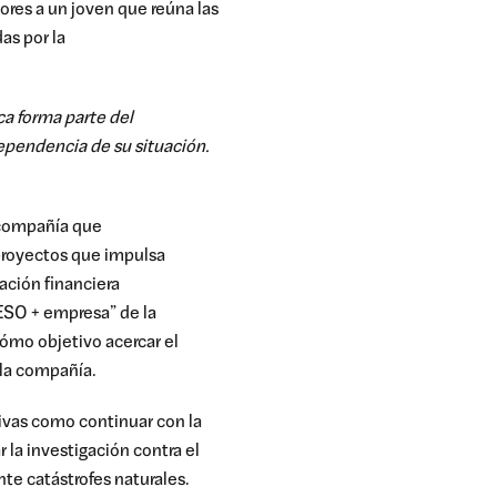
iores
a
un joven
que reúna las
as por la
ca forma parte del
ependencia de su situación.
compañía que
 proyectos que impulsa
ción financiera
 ESO + empresa
”
de la
cómo
objetivo acercar el
e la compañía.
tivas como c
ontinuar con la
 la investigación contra el
nte catástrofes naturales.