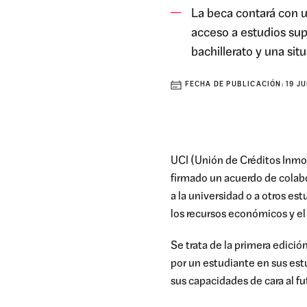
La beca contará con u
acceso a estudios sup
bachillerato y una sit
FECHA DE PUBLICACIÓN:
19 JU
UCI (U
nión de Créditos Inmob
firmado
un acuerdo de colabo
a la universidad o a otros es
los
recursos económicos
y e
Se trata de la primera edició
por
un
estudiante en sus est
sus capacidades de cara al fu