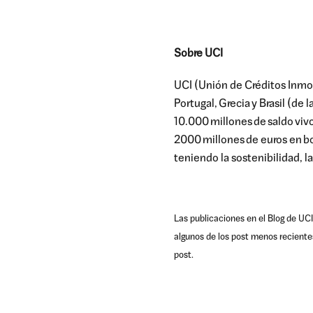
Sobre UCI
UCI (Unión de Créditos Inmob
Portugal,
Grecia
y Brasil (de l
10.000
millones
de saldo viv
2000
millones
de euros en
b
teniendo la sostenibilidad, la
Las publicaciones en el Blog de UCI
algunos de los post menos reciente
post.