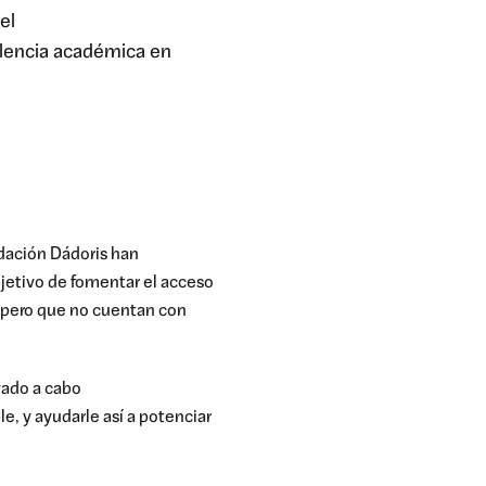
el
elencia académica en
ndación
Dádoris
han
bjetivo
de
fomentar el acceso
 pero
que no cuentan con
vado a cabo
e, y ayudarle
así a
potenciar