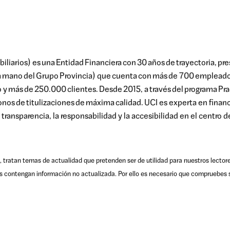
iliarios) es
una
Entidad
Financiera
con 30
años
de
trayectoria
,
pre
a
mano
del
Grupo
Provincia
) que
cuenta
con
más
de 700
emplead
o y
más
de 250.000 clientes.
Desde
2015, a
través
del
programa
Pra
onos
de
titulizaciones
de
máxima
calidad
.
UCI
es experta en financ
 transparencia, la responsabilidad y la accesibilidad en el centro 
, tratan temas de actualidad que pretenden ser de utilidad para nuestros lector
s contengan información no actualizada. Por ello es necesario que compruebes s