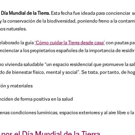
l
Día Mundial de la Tierra.
Esta fecha fue ideada para concienciar s
 la conservación de la biodiversidad, poniendo freno a la contam
os naturales.
elaborado la guía
‘Cómo cuidar la Tierra desde casa’
con pautas par
cienciar a los propietarios españoles de la importancia de residir
o vivienda saludable “un espacio residencial que promueve la sa
o de bienestar físico, mental y social”. Se trata, por tanto, de ho
ón y materiales
iden de forma positiva en la salud
as condiciones lumínicas, espacios exteriores y al aire libre o la
or el Día Mundial de la Tierra