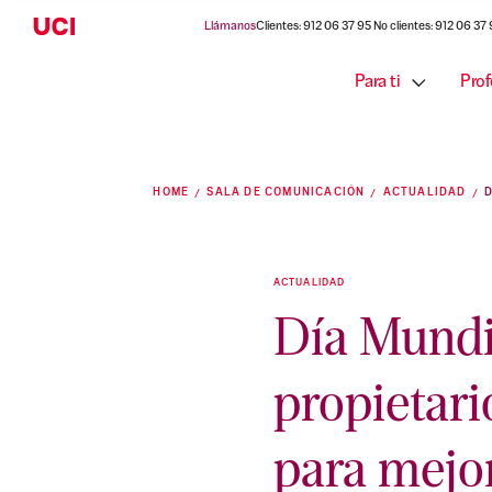
Llámanos
Clientes: 912 06 37 95 No clientes: 912 06 37
Para ti
Prof
HOME
SALA DE COMUNICACIÓN
ACTUALIDAD
ACTUALIDAD
Día Mundia
propietari
para mejor