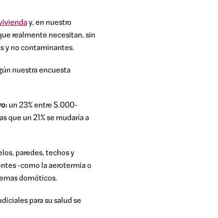
vivienda
y, en nuestro
 que realmente necesitan, sin
as y no contaminantes.
egún nuestra encuesta
vo:
un 23% entre 5.000-
as que un 21% se mudaría a
elos, paredes, techos y
ientes -como la aerotermia o
stemas domóticos.
iciales para su salud se