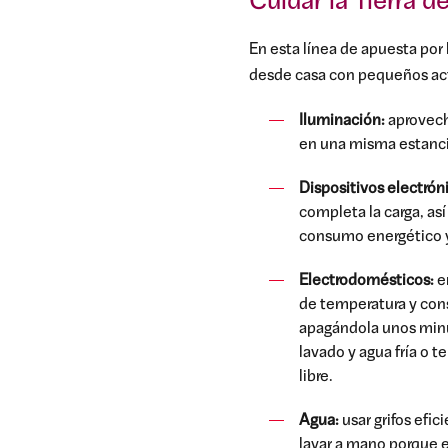
Cuidar la Tierra 
En esta línea de apuesta por 
desde casa con pequeños act
Iluminación:
aprovecha
en una misma estanci
Dispositivos electrón
completa la carga, as
consumo energético y 
Electrodomésticos:
e
de temperatura y cons
apagándola unos minut
lavado y agua fría o t
libre.
Agua:
usar grifos efi
lavar a mano porque e