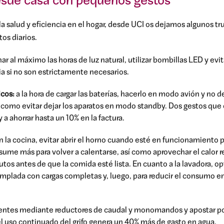
desde casa con pequeños gestos
la salud y eficiencia en el hogar, desde UCI os dejamos algunos tr
os diarios.
r al máximo las horas de luz natural, utilizar bombillas LED y evit
a si no son estrictamente necesarios.
icos:
a la hora de cargar las baterías, hacerlo en modo avión y no 
í como evitar dejar los aparatos en modo standby. Dos gestos que 
a ahorrar hasta un 10% en la factura.
n la cocina, evitar abrir el horno cuando esté en funcionamiento 
ume más para volver a calentarse, así como aprovechar el calor re
os antes de que la comida esté lista. En cuanto a la lavadora, opt
emplada con cargas completas y, luego, para reducir el consumo ene
cientes mediante reductores de caudal y monomandos y apostar por 
l uso continuado del grifo genera un 40% más de gasto en agua.