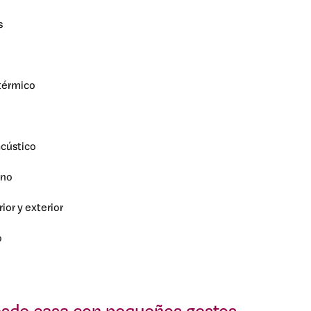
s
térmico
acústico
rno
rior y exterior
o