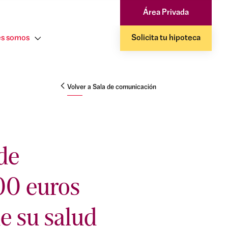
Área Privada
s somos
Solicita tu hipoteca
Volver a Sala de comunicación
de
000 euros
e su salud