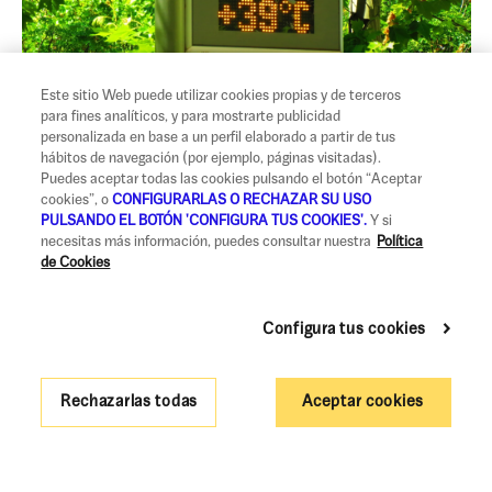
Este sitio Web puede utilizar cookies propias y de terceros
para fines analíticos, y para mostrarte publicidad
personalizada en base a un perfil elaborado a partir de tus
09 JUN. 2026
hábitos de navegación (por ejemplo, páginas visitadas).
Puedes aceptar todas las cookies pulsando el botón “Aceptar
SOS Calor: ¿está tu casa preparada para los
cookies”, o
CONFIGURARLAS O RECHAZAR SU USO
veranos del futuro?
PULSANDO EL BOTÓN 'CONFIGURA TUS COOKIES'.
Y si
necesitas más información, puedes consultar nuestra
Política
ACTUALIDAD
de Cookies
Configura tus cookies
Rechazarlas todas
Aceptar cookies
CALCULADORA DE EFICIENCIA ENERGÉTICA