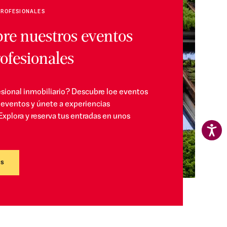
PROFESIONALES
re nuestros eventos
ofesionales
esional inmobiliario? Descubre loe eventos
eventos y únete a experiencias
Explora y reserva tus entradas en unos
os