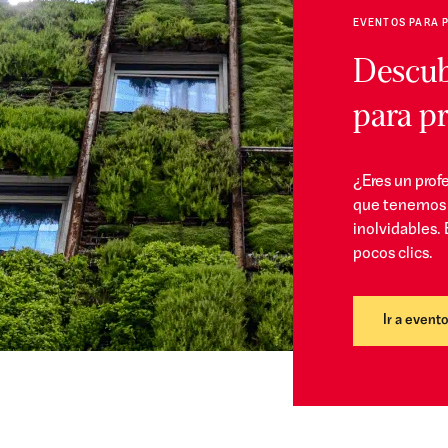
EVENTOS PARA 
Descub
para pr
¿Eres un prof
que tenemos 
inolvidables. 
pocos clics.
Ir a event